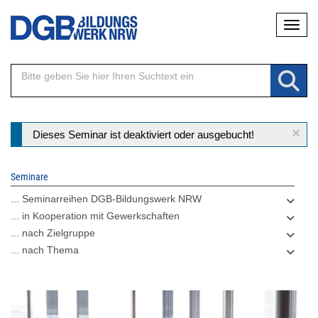
Direkt
Naviga
zum
Inhalt
×
Statusmeldung
Dieses Seminar ist deaktiviert oder ausgebucht!
Seminare
... Seminarreihen DGB-Bildungswerk NRW
... in Kooperation mit Gewerkschaften
... nach Zielgruppe
... nach Thema