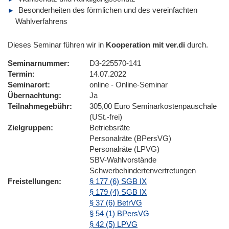
Besonderheiten des förmlichen und des vereinfachten
Wahlverfahrens
Dieses Seminar führen wir in
Kooperation mit ver.di
durch.
Seminarnummer
D3-225570-141
Termin
14.07.2022
Seminarort
online - Online-Seminar
Übernachtung
Ja
Teilnahmegebühr
305,00 Euro Seminarkostenpauschale
(USt.-frei)
Zielgruppen
Betriebsräte
Personalräte (BPersVG)
Personalräte (LPVG)
SBV-Wahlvorstände
Schwerbehindertenvertretungen
Freistellungen
§ 177 (6) SGB IX
§ 179 (4) SGB IX
§ 37 (6) BetrVG
§ 54 (1) BPersVG
§ 42 (5) LPVG