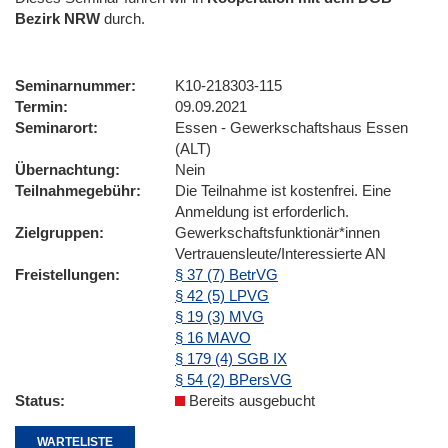
Bezirk NRW
durch.
Seminarnummer
K10-218303-115
Termin
09.09.2021
Seminarort
Essen - Gewerkschaftshaus Essen
(ALT)
Übernachtung
Nein
Teilnahmegebühr
Die Teilnahme ist kostenfrei. Eine
Anmeldung ist erforderlich.
Zielgruppen
Gewerkschaftsfunktionär*innen
Vertrauensleute/Interessierte AN
Freistellungen
§ 37 (7) BetrVG
§ 42 (5) LPVG
§ 19 (3) MVG
§ 16 MAVO
§ 179 (4) SGB IX
§ 54 (2) BPersVG
Status
Bereits ausgebucht
WARTELISTE