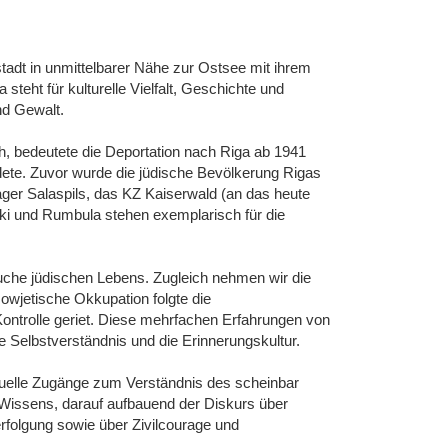
tadt in unmittelbarer Nähe zur Ostsee mit ihrem
 steht für kulturelle Vielfalt, Geschichte und
und Gewalt.
, bedeutete die Deportation nach Riga ab 1941
ndete. Zuvor wurde die jüdische Bevölkerung Rigas
Lager Salaspils, das KZ Kaiserwald (an das heute
eki und Rumbula stehen exemplarisch für die
che jüdischen Lebens. Zugleich nehmen wir die
sowjetische Okkupation folgte die
 Kontrolle geriet. Diese mehrfachen Erfahrungen von
Selbstverständnis und die Erinnerungskultur.
viduelle Zugänge zum Verständnis des scheinbar
n Wissens, darauf aufbauend der Diskurs über
rfolgung sowie über Zivilcourage und