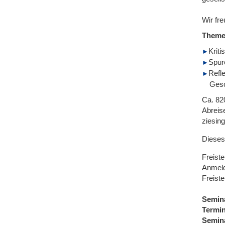
Wir fre
Them
Krit
Spur
Refl
Gesc
Ca. 82
Abreis
ziesin
Dieses
Freist
Anmeld
Freiste
Semin
Termi
Semin