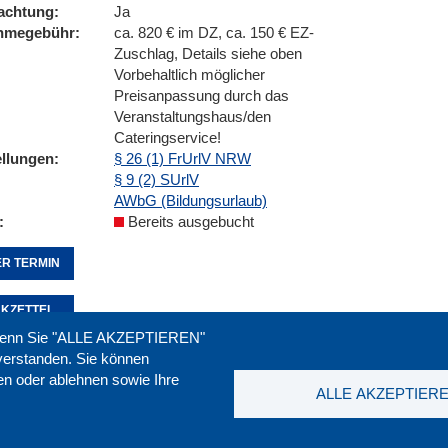
achtung
Ja
ahmegebühr
ca. 820 € im DZ, ca. 150 € EZ-
Zuschlag, Details siehe oben
Vorbehaltlich möglicher
Preisanpassung durch das
Veranstaltungshaus/den
Cateringservice!
ellungen
§ 26 (1) FrUrlV NRW
§ 9 (2) SUrlV
AWbG (Bildungsurlaub)
Bereits ausgebucht
R TERMIN
KZETTEL
. Wenn Sie "ALLE AKZEPTIEREN"
nverstanden. Sie können
ren oder ablehnen sowie Ihre
Seite empfehlen:
drucken:
ALLE AKZEPTIER