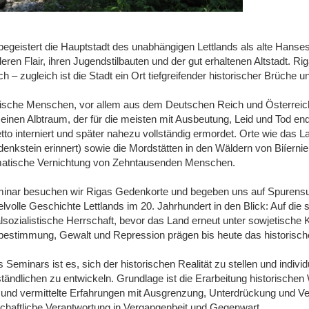
begeistert die Hauptstadt des unabhängigen Lettlands als alte Hanses
ren Flair, ihren Jugendstilbauten und der gut erhaltenen Altstadt. Riga
h – zugleich ist die Stadt ein Ort tiefgreifender historischer Brüche 
dische Menschen, vor allem aus dem Deutschen Reich und Österreich
 einen Albtraum, der für die meisten mit Ausbeutung, Leid und Tod e
tto interniert und später nahezu vollständig ermordet. Orte wie das 
denkstein erinnert) sowie die Mordstätten in den Wäldern von Biíerni
atische Vernichtung von Zehntausenden Menschen.
inar besuchen wir Rigas Gedenkorte und begeben uns auf Spurensu
volle Geschichte Lettlands im 20. Jahrhundert in den Blick: Auf die 
alsozialistische Herrschaft, bevor das Land erneut unter sowjetische
estimmung, Gewalt und Repression prägen bis heute das historische 
s Seminars ist es, sich der historischen Realität zu stellen und indi
tändlichen zu entwickeln. Grundlage ist die Erarbeitung historische
 und vermittelte Erfahrungen mit Ausgrenzung, Unterdrückung und Ve
schaftliche Verantwortung in Vergangenheit und Gegenwart.