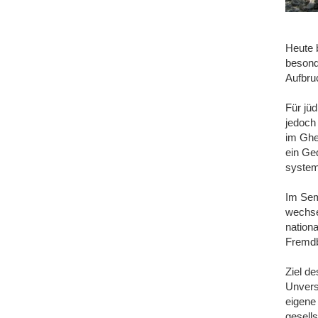
Heute 
besonde
Aufbruc
Für jü
jedoch
im Ghe
ein Ge
system
Im Sem
wechsel
nation
Fremdb
Ziel de
Unvers
eigene
gesell