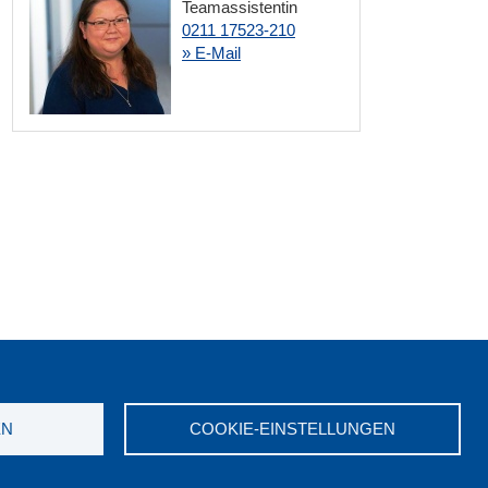
Teamassistentin
0211 17523-210
» E-Mail
merken:
EN
COOKIE-EINSTELLUNGEN