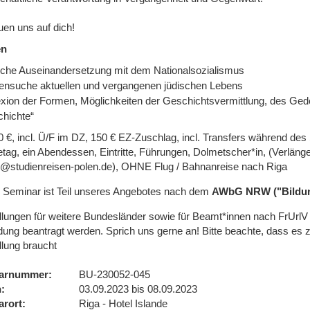
uen uns auf dich!
en
ische Auseinandersetzung mit dem Nationalsozialismus
ensuche aktuellen und vergangenen jüdischen Lebens
exion der Formen, Möglichkeiten der Geschichtsvermittlung, des Ge
hichte“
0 €, incl. Ü/F im DZ, 150 € EZ-Zuschlag, incl. Transfers während des
etag, ein Abendessen, Eintritte, Führungen, Dolmetscher*in, (Verläng
g@studienreisen-polen.de), OHNE Flug / Bahnanreise nach Riga
 Seminar ist Teil unseres Angebotes nach dem
AWbG NRW ("Bildun
ellungen für weitere Bundesländer sowie für Beamt*innen nach FrUr
ung beantragt werden. Sprich uns gerne an! Bitte beachte, dass es 
llung braucht
arnummer
BU-230052-045
n
03.09.2023 bis 08.09.2023
arort
Riga - Hotel Islande