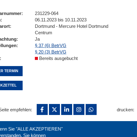
arnummer
231229-064
n
06.11.2023 bis 10.11.2023
arort
Dortmund - Mercure Hotel Dortmund
Centrum
achtung
Ja
ellungen
§ 37 (6) BetrVG
§ 20 (3) BetrVG
Bereits ausgebucht
R TERMIN
KZETTEL
Seite empfehlen:
drucken:
. Wenn Sie "ALLE AKZEPTIEREN"
nverstanden. Sie können