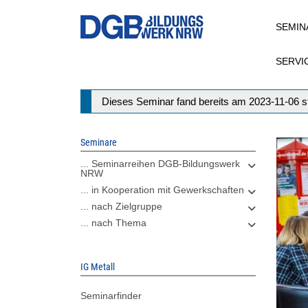
Direkt
SEMIN
zum
Inhalt
SERVI
Statusmeldung
Dieses Seminar fand bereits am 2023-11-06 st
Seminare
... Seminarreihen DGB-Bildungswerk
NRW
... in Kooperation mit Gewerkschaften
... nach Zielgruppe
... nach Thema
IG Metall
Seminarfinder