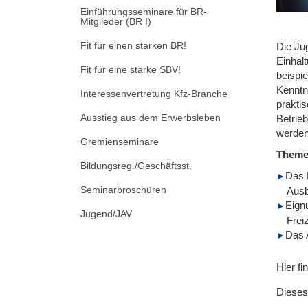
Einführungsseminare für BR-
Mitglieder (BR I)
Fit für einen starken BR!
Die Ju
Einhal
Fit für eine starke SBV!
beispi
Kenntn
Interessenvertretung Kfz-Branche
prakti
Ausstieg aus dem Erwerbsleben
Betrie
werden
Gremienseminare
Them
Bildungsreg./Geschäftsst.
Das 
Seminarbroschüren
Ausb
Eign
Jugend/JAV
Frei
Das 
Hier fi
Dieses