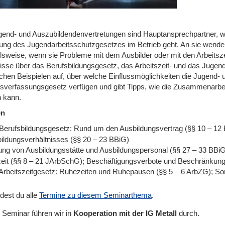
gend- und Auszubildendenvertretungen sind Hauptansprechpartner, 
tung des Jugendarbeitsschutzgesetzes im Betrieb geht. An sie wende
elsweise, wenn sie Probleme mit dem Ausbilder oder mit den Arbeitsze
isse über das Berufsbildungsgesetz, das Arbeitszeit- und das Jugend
schen Beispielen auf, über welche Einflussmöglichkeiten die Jugend
bsverfassungsgesetz verfügen und gibt Tipps, wie die Zusammenarbeit
 kann.
en
Berufsbildungsgesetz: Rund um den Ausbildungsvertrag (§§ 10 – 12
ildungsverhältnisses (§§ 20 – 23 BBiG)
ung von Ausbildungsstätte und Ausbildungspersonal (§§ 27 – 33 BBiG
zeit (§§ 8 – 21 JArbSchG); Beschäftigungsverbote und Beschränkun
Arbeitszeitgesetz: Ruhezeiten und Ruhepausen (§§ 5 – 6 ArbZG); So
ndest du alle
Termine zu diesem Seminarthema
.
 Seminar führen wir
in
Kooperation mit der IG Metall
durch.