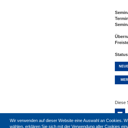
Semin
Termi
Semin
Übern
Freist
Status
NEUE
MER
Diese 
Wir verwenden auf dieser Website eine Auswahl an Cookies
wählen, erklären Sie sich mit der Verwendung aller Cookies ei