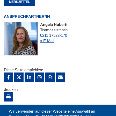
MERKZETTEL
ANSPRECHPARTNER*IN
Angela Huberti
Teamassistentin
0211 17523-170
» E-Mail
Diese Seite empfehlen:
drucken:
merken:
Wir verwenden auf dieser Website eine Auswahl an