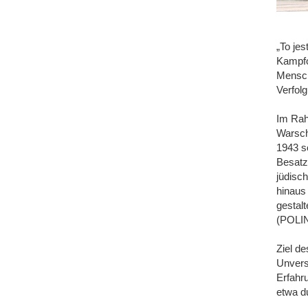
„To je
Kampfo
Mensch
Verfol
Im Rah
Warsch
1943 s
Besatz
jüdisc
hinaus
gestal
(POLIN
Ziel de
Unvers
Erfahr
etwa d