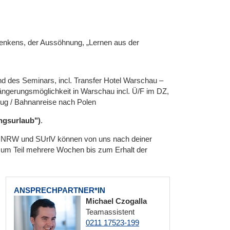
denkens, der Aussöhnung, „Lernen aus der
d des Seminars, incl. Transfer Hotel Warschau –
längerungsmöglichkeit in Warschau incl. Ü/F im DZ,
lug / Bahnanreise nach Polen
gsurlaub")
.
lV NRW und SUrlV können von uns nach deiner
zum Teil mehrere Wochen bis zum Erhalt der
ANSPRECHPARTNER*IN
Michael Czogalla
Teamassistent
0211 17523-199