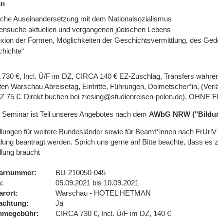
en
ische Auseinandersetzung mit dem Nationalsozialismus
ensuche aktuellen und vergangenen jüdischen Lebens
exion der Formen, Möglichkeiten der Geschichtsvermittlung, des Ge
hichte“
730 €, Incl. Ü/F im DZ, CIRCA 140 € EZ-Zuschlag, Transfers währen
fen Warschau Abreisetag, Eintritte, Führungen, Dolmetscher*in, (Ver
EZ 75 €. Direkt buchen bei ziesing@studienreisen-polen.de), OHNE F
 Seminar ist Teil unseres Angebotes nach dem
AWbG NRW ("Bildun
ellungen für weitere Bundesländer sowie für Beamt*innen nach FrUr
ung beantragt werden. Sprich uns gerne an! Bitte beachte, dass es 
llung braucht
arnummer
BU-210050-045
n
05.09.2021 bis 10.09.2021
arort
Warschau - HOTEL HETMAN
achtung
Ja
ahmegebühr
CIRCA 730 €, Incl. Ü/F im DZ, 140 €