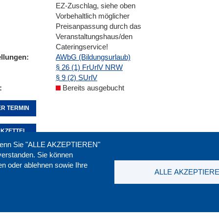
EZ-Zuschlag, siehe oben
Vorbehaltlich möglicher
Preisanpassung durch das
Veranstaltungshaus/den
Cateringservice!
ellungen
AWbG (Bildungsurlaub)
§ 26 (1) FrUrlV NRW
§ 9 (2) SUrlV
Bereits ausgebucht
R TERMIN
KZETTEL
. Wenn Sie "ALLE AKZEPTIEREN"
nverstanden. Sie können
ren oder ablehnen sowie Ihre
Seite empfehlen:
drucken:
ALLE AKZEPTIER