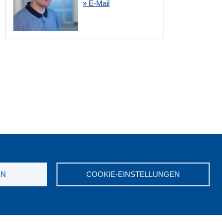
» E-Mail
merken:
EN
COOKIE-EINSTELLUNGEN