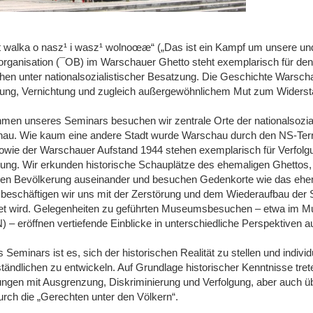
st walka o nasz¹ i wasz¹ wolnoœæ“ („Das ist ein Kampf um unsere und 
rganisation (¯OB) im Warschauer Ghetto steht exemplarisch für den 
en unter nationalsozialistischer Besatzung. Die Geschichte Warscha
gung, Vernichtung und zugleich außergewöhnlichem Mut zum Widerst
men unseres Seminars besuchen wir zentrale Orte der nationalsozial
au. Wie kaum eine andere Stadt wurde Warschau durch den NS-Terr
owie der Warschauer Aufstand 1944 stehen exemplarisch für Verfolg
ung. Wir erkunden historische Schauplätze des ehemaligen Ghettos
hen Bevölkerung auseinander und besuchen Gedenkorte wie das ehema
 beschäftigen wir uns mit der Zerstörung und dem Wiederaufbau der S
tet wird. Gelegenheiten zu geführten Museumsbesuchen – etwa im M
) – eröffnen vertiefende Einblicke in unterschiedliche Perspektiven 
s Seminars ist es, sich der historischen Realität zu stellen und indi
tändlichen zu entwickeln. Auf Grundlage historischer Kenntnisse tret
ungen mit Ausgrenzung, Diskriminierung und Verfolgung, aber auch ü
urch die „Gerechten unter den Völkern“.