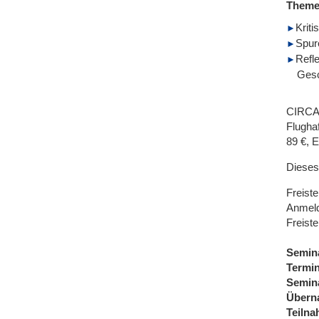
Them
Krit
Spur
Refl
Gesc
CIRCA 
Flugha
89 €, 
Dieses
Freist
Anmeld
Freiste
Semin
Termi
Semin
Übern
Teiln