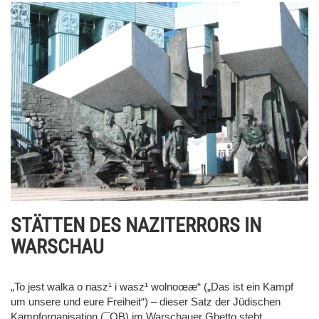
STÄTTEN DES NAZITERRORS IN
WARSCHAU
„To jest walka o nasz¹ i wasz¹ wolnoœæ“ („Das ist ein Kampf
um unsere und eure Freiheit“) – dieser Satz der Jüdischen
Kampforganisation (¯OB) im Warschauer Ghetto steht