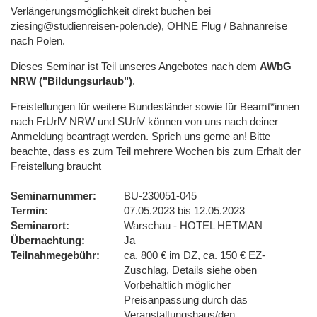
Verlängerungsmöglichkeit direkt buchen bei
ziesing@studienreisen-polen.de), OHNE Flug / Bahnanreise
nach Polen.
Dieses Seminar ist Teil unseres Angebotes nach dem
AWbG
NRW ("Bildungsurlaub")
.
Freistellungen für weitere Bundesländer sowie für Beamt*innen
nach FrUrlV NRW und SUrlV können von uns nach deiner
Anmeldung beantragt werden. Sprich uns gerne an! Bitte
beachte, dass es zum Teil mehrere Wochen bis zum Erhalt der
Freistellung braucht
Seminarnummer
BU-230051-045
Termin
07.05.2023 bis 12.05.2023
Seminarort
Warschau - HOTEL HETMAN
Übernachtung
Ja
Teilnahmegebühr
ca. 800 € im DZ, ca. 150 € EZ-
Zuschlag, Details siehe oben
Vorbehaltlich möglicher
Preisanpassung durch das
Veranstaltungshaus/den