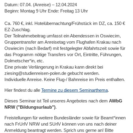
Datum: 07.04. (Anreise) – 12.04.2024
Beginn: Montag 9 Uhr Ende: Freitag 13 Uhr
Ca. 760 €, inkl. Hotelübernachtung/Frühstück im DZ, ca. 150 €
EZ-Zuschlag.
Der Teilnahmebeitrag umfasst ein Abendessen in Oswiecim,
Gruppentransfer am Anreisetag vom Flughafen Krakau nach
Oswiecim (nach Bedarf) mit festgelegter Abfahrtszeit sowie für
das Programm nötige Transfers vor Ort, Eintritte, Führungen,
Dolmetscher*in, etc.
Eine private Verlängerung in Krakau kann direkt bei
ziesing@studienreisen-polen.de gebucht werden.
Individuelle Anreise. Keine Flug-/ Bahnreise im Preis enthalten.
Hier findest du alle
Termine zu diesem Seminarthema
.
Dieses Seminar ist Teil unseres Angebotes nach dem
AWbG
NRW ("Bildungsurlaub")
.
Freistellungen für weitere Bundesländer sowie für Beamt*innen
nach FrUrlV NRW und SUrlV können von uns nach deiner
Anmeldung beantragt werden. Sprich uns gerne an! Bitte