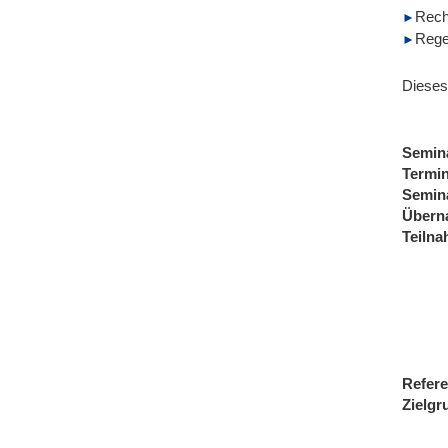
Rech
Rege
Dieses
Semin
Termi
Semin
Übern
Teiln
Refere
Zielgr