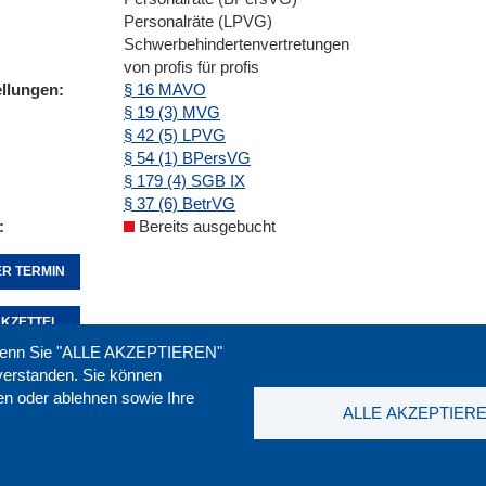
Personalräte (LPVG)
Schwerbehindertenvertretungen
von profis für profis
ellungen
§ 16 MAVO
§ 19 (3) MVG
§ 42 (5) LPVG
§ 54 (1) BPersVG
§ 179 (4) SGB IX
§ 37 (6) BetrVG
Bereits ausgebucht
R TERMIN
KZETTEL
. Wenn Sie "ALLE AKZEPTIEREN"
nverstanden. Sie können
ren oder ablehnen sowie Ihre
Seite empfehlen:
drucken:
ALLE AKZEPTIER