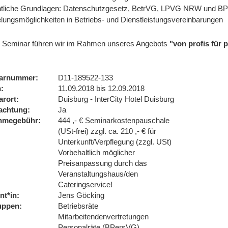
tliche Grundlagen: Datenschutzgesetz, BetrVG, LPVG NRW und B
lungsmöglichkeiten in Betriebs- und Dienstleistungsvereinbarungen
 Seminar führen wir im Rahmen unseres Angebots
"von profis für
arnummer
D11-189522-133
n
11.09.2018 bis 12.09.2018
arort
Duisburg - InterCity Hotel Duisburg
achtung
Ja
ahmegebühr
444 ,- € Seminarkostenpauschale
(USt-frei) zzgl. ca. 210 ,- € für
Unterkunft/Verpflegung (zzgl. USt)
Vorbehaltlich möglicher
Preisanpassung durch das
Veranstaltungshaus/den
Cateringservice!
nt*in
Jens Göcking
uppen
Betriebsräte
Mitarbeitendenvertretungen
Personalräte (BPersVG)