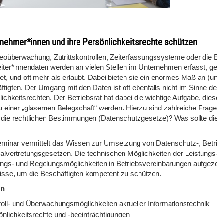
tnehmer*innen und ihre Persönlichkeitsrechte schützen
eoüberwachung, Zutrittskontrollen, Zeiterfassungssysteme oder die 
eiter*innendaten werden an vielen Stellen im Unternehmen erfasst, g
et, und oft mehr als erlaubt. Dabei bieten sie ein enormes Maß an (u
ftigten. Der Umgang mit den Daten ist oft ebenfalls nicht im Sinne 
ichkeitsrechten. Der Betriebsrat hat dabei die wichtige Aufgabe, die
zu einer „gläsernen Belegschaft“ werden. Hierzu sind zahlreiche Frag
 die rechtlichen Bestimmungen (Datenschutzgesetze)? Was sollte die 
minar vermittelt das Wissen zur Umsetzung von Datenschutz-, Bet
alvertretungsgesetzen. Die technischen Möglichkeiten der Leistungs- 
ngs- und Regelungsmöglichkeiten in Betriebsvereinbarungen aufgezei
isse, um die Beschäftigten kompetent zu schützen.
en
roll- und Überwachungsmöglichkeiten aktueller Informationstechnik
önlichkeitsrechte und -beeinträchtigungen