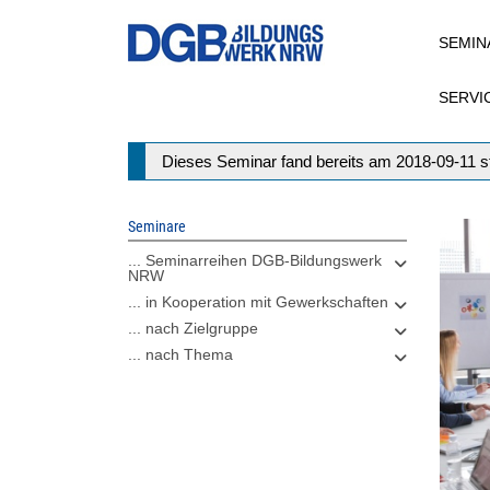
Direkt
SEMIN
zum
Inhalt
SERVI
Statusmeldung
Dieses Seminar fand bereits am 2018-09-11 st
Seminare
... Seminarreihen DGB-Bildungswerk
NRW
... in Kooperation mit Gewerkschaften
... nach Zielgruppe
... nach Thema