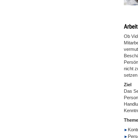
Arbei
Ob Vid
Mitarb
vermut
Beschä
Persönl
nicht 
setzen
Ziel
Das Se
Person
Handlu
Kenntn
Them
Kont
Pers