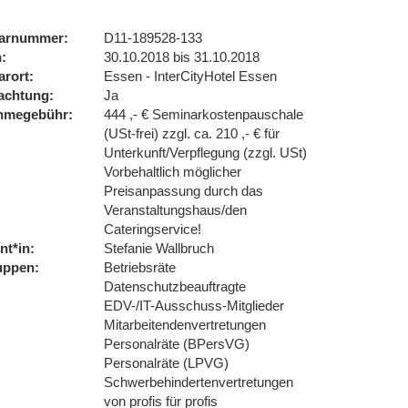
arnummer
D11-189528-133
n
30.10.2018 bis 31.10.2018
arort
Essen - InterCityHotel Essen
achtung
Ja
ahmegebühr
444 ,- € Seminarkostenpauschale
(USt-frei) zzgl. ca. 210 ,- € für
Unterkunft/Verpflegung (zzgl. USt)
Vorbehaltlich möglicher
Preisanpassung durch das
Veranstaltungshaus/den
Cateringservice!
nt*in
Stefanie Wallbruch
uppen
Betriebsräte
Datenschutzbeauftragte
EDV-/IT-Ausschuss-Mitglieder
Mitarbeitendenvertretungen
Personalräte (BPersVG)
Personalräte (LPVG)
Schwerbehindertenvertretungen
von profis für profis