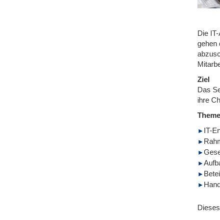
Die IT
gehen 
abzusc
Mitarb
Ziel
Das Se
ihre C
Them
IT-E
Rahm
Gese
Aufb
Betei
Hand
Dieses