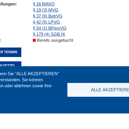
ellungen
§ 16 MAVO
§ 19 (3) MVG
§ 37 (6) BetrVG
§ 42 (5) LPVG
§ 54 (1) BPersVG
§ 179 (4) SGB IX
Bereits ausgebucht
R TERMIN
KZETTEL
. Wenn Sie "ALLE AKZEPTIEREN"
nverstanden. Sie können
ren oder ablehnen sowie Ihre
Seite empfehlen:
drucken:
ALLE AKZEPTIER