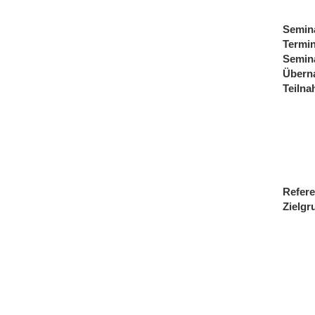
Semin
Termi
Semin
Übern
Teiln
Refere
Zielgr