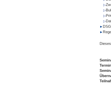
Zw
Bu
Pr
Da
DSGV
Rege
Dieses
Semin
Termi
Semin
Übern
Teiln