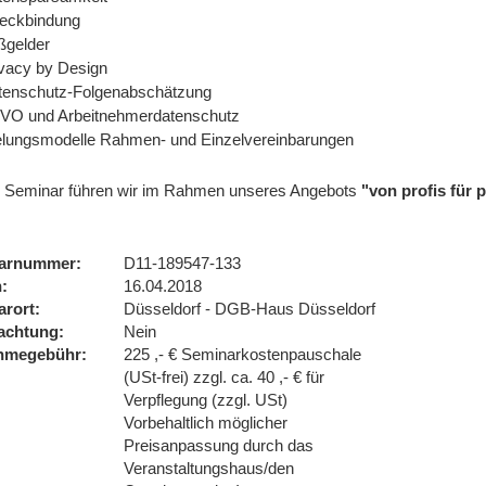
eckbindung
ßgelder
ivacy by Design
tenschutz-Folgenabschätzung
O und Arbeitnehmerdatenschutz
lungsmodelle Rahmen- und Einzelvereinbarungen
 Seminar führen wir im Rahmen unseres Angebots
"von profis für
arnummer
D11-189547-133
n
16.04.2018
arort
Düsseldorf - DGB-Haus Düsseldorf
achtung
Nein
ahmegebühr
225 ,- € Seminarkostenpauschale
(USt-frei) zzgl. ca. 40 ,- € für
Verpflegung (zzgl. USt)
Vorbehaltlich möglicher
Preisanpassung durch das
Veranstaltungshaus/den