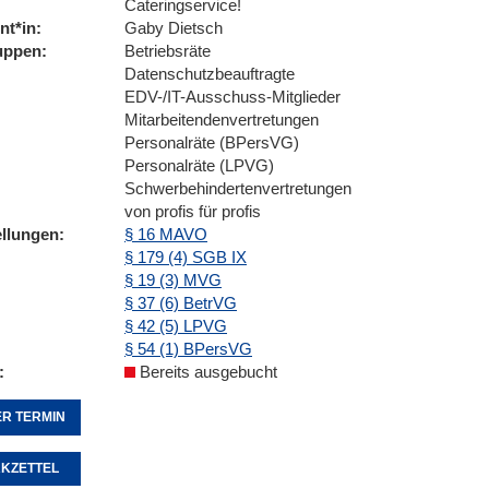
Cateringservice!
nt*in
Gaby Dietsch
uppen
Betriebsräte
Datenschutzbeauftragte
EDV-/IT-Ausschuss-Mitglieder
Mitarbeitendenvertretungen
Personalräte (BPersVG)
Personalräte (LPVG)
Schwerbehindertenvertretungen
von profis für profis
ellungen
§ 16 MAVO
§ 179 (4) SGB IX
§ 19 (3) MVG
§ 37 (6) BetrVG
§ 42 (5) LPVG
§ 54 (1) BPersVG
Bereits ausgebucht
R TERMIN
KZETTEL