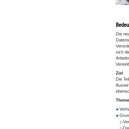
Bedeu
Die ne
Datens
Verord
sich d
Arbeit
Verein
Ziel
Die Te
Auswir
ebenso
Them
Verh
Grun
Ver
Da