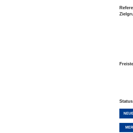
Refere
Zielgr
Freist
Status
NEUE
MER