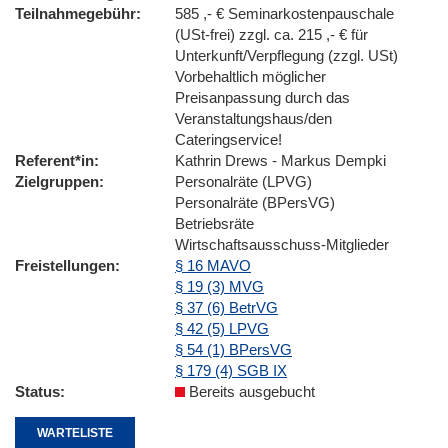
Teilnahmegebühr
585 ,- € Seminarkostenpauschale
(USt-frei) zzgl. ca. 215 ,- € für
Unterkunft/Verpflegung (zzgl. USt)
Vorbehaltlich möglicher
Preisanpassung durch das
Veranstaltungshaus/den
Cateringservice!
Referent*in
Kathrin Drews - Markus Dempki
Zielgruppen
Personalräte (LPVG)
Personalräte (BPersVG)
Betriebsräte
Wirtschaftsausschuss-Mitglieder
Freistellungen
§ 16 MAVO
§ 19 (3) MVG
§ 37 (6) BetrVG
§ 42 (5) LPVG
§ 54 (1) BPersVG
§ 179 (4) SGB IX
Status
Bereits ausgebucht
WARTELISTE