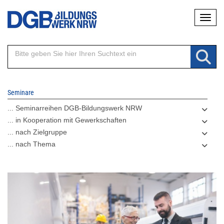
Direkt
Naviga
zum
Inhalt
Seminare
... Seminarreihen DGB-Bildungswerk NRW
... in Kooperation mit Gewerkschaften
... nach Zielgruppe
... nach Thema