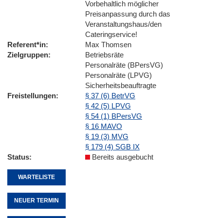
Vorbehaltlich möglicher
Preisanpassung durch das
Veranstaltungshaus/den
Cateringservice!
Referent*in
Max Thomsen
Zielgruppen
Betriebsräte
Personalräte (BPersVG)
Personalräte (LPVG)
Sicherheitsbeauftragte
Freistellungen
§ 37 (6) BetrVG
§ 42 (5) LPVG
§ 54 (1) BPersVG
§ 16 MAVO
§ 19 (3) MVG
§ 179 (4) SGB IX
Status
Bereits ausgebucht
WARTELISTE
NEUER TERMIN