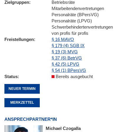
Zielgruppen
Betriebsräte
Mitarbeitendenvertretungen
Personalräte (BPersVG)
Personalräte (LPVG)
Schwerbehindertenvertretungen
von profis für profis
Freistellungen
§ 16 MAVO
§ 179 (4) SGB IX
§ 19 (3) MVG
§ 37 (6) BetrVG
§ 42 (5) LPVG
§ 54 (1) BPersVG
Status
Bereits ausgebucht
NEUER TERMIN
MERKZETTEL
ANSPRECHPARTNER*IN
Michael Czogalla