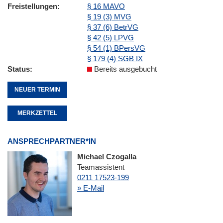
Freistellungen
§ 16 MAVO
§ 19 (3) MVG
§ 37 (6) BetrVG
§ 42 (5) LPVG
§ 54 (1) BPersVG
§ 179 (4) SGB IX
Status
Bereits ausgebucht
NEUER TERMIN
MERKZETTEL
ANSPRECHPARTNER*IN
Michael Czogalla
Teamassistent
0211 17523-199
» E-Mail