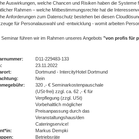
he Auswirkungen, welche Chancen und Risiken haben die Systeme fü
tlicher Rahmen – welche Mitbestimmungsrechte hat die Interessenve
he Anforderungen zum Datenschutz bestehen bei diesen Cloudlösu
zeuge für Personalauswahl und -entwicklung - womit arbeiten Person
 Seminar führen wir im Rahmen unseres Angebots
"von profis für
arnummer
D11-229483-133
n
23.11.2022
arort
Dortmund - IntercityHotel Dortmund
achtung
Nein
ahmegebühr
320 ,- € Seminarkostenpauschale
(USt-frei) zzgl. ca. 62 ,- € für
Verpflegung (zzgl. USt)
Vorbehaltlich möglicher
Preisanpassung durch das
Veranstaltungshaus/den
Cateringservice!
nt*in
Markus Dempki
uppen
Betriebsräte