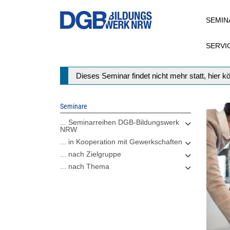
Direkt
SEMIN
zum
Inhalt
SERVI
Statusmeldung
Dieses Seminar findet nicht mehr statt, hier 
Seminare
... Seminarreihen DGB-Bildungswerk
NRW
... in Kooperation mit Gewerkschaften
... nach Zielgruppe
... nach Thema