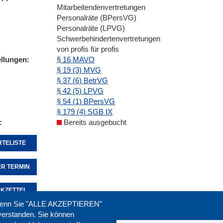
Mitarbeitendenvertretungen
Personalräte (BPersVG)
Personalräte (LPVG)
Schwerbehindertenvertretungen
von profis für profis
ellungen
§ 16 MAVO
§ 19 (3) MVG
§ 37 (6) BetrVG
§ 42 (5) LPVG
§ 54 (1) BPersVG
§ 179 (4) SGB IX
Bereits ausgebucht
TELISTE
R TERMIN
KZETTEL
. Wenn Sie "ALLE AKZEPTIEREN"
nverstanden. Sie können