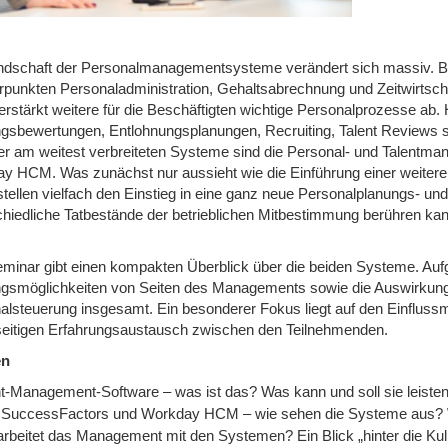
ndschaft der Personalmanagementsysteme verändert sich massiv. Bi
punkten Personaladministration, Gehaltsabrechnung und Zeitwirtscha
erstärkt weitere für die Beschäftigten wichtige Personalprozesse ab.
ngsbewertungen, Entlohnungsplanungen, Recruiting, Talent Reviews 
er am weitest verbreiteten Systeme sind die Personal- und Talen
y HCM. Was zunächst nur aussieht wie die Einführung einer weiteren 
tellen vielfach den Einstieg in eine ganz neue Personalplanungs- und 
chiedliche Tatbestände der betrieblichen Mitbestimmung berühren kan
minar gibt einen kompakten Überblick über die beiden Systeme. Auf
gsmöglichkeiten von Seiten des Managements sowie die Auswirkungen 
alsteuerung insgesamt. Ein besonderer Fokus liegt auf den Einflussm
eitigen Erfahrungsaustausch zwischen den Teilnehmenden.
en
nt-Management-Software – was ist das? Was kann und soll sie leiste
SuccessFactors und Workday HCM – wie sehen die Systeme aus? 
arbeitet das Management mit den Systemen? Ein Blick „hinter die Kul