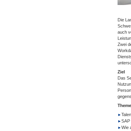
Die La
Schwer
auch v
Leistu
Zwei d
Workda
Diensts
unters
Ziel
Das Se
Nutzun
Person
gegens
Them
Tale
SAP 
Wie 