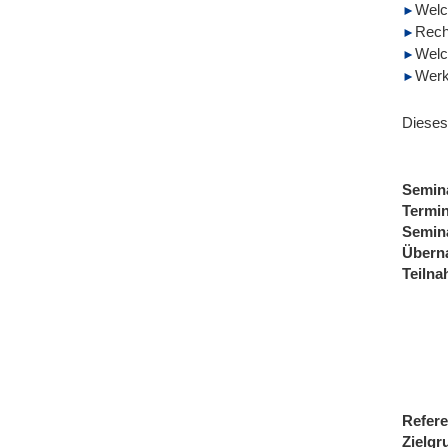
Welc
Rech
Welc
Werk
Dieses
Semin
Termi
Semin
Übern
Teiln
Refere
Zielgr