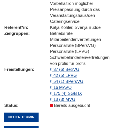
Vorbehaltlich möglicher
Preisanpassung durch das
Veranstaltungshaus/den
Cateringservice!
Referent*in
Katja Köhler, Svenja Budde
Zielgruppen
Betriebsräte
Mitarbeitendenvertretungen
Personalräte (BPersVG)
Personalräte (LPVG)
Schwerbehindertenvertretungen
von profis für profis
Freistellungen
§ 37 (6) BetrVG
§ 42 (5) LPVG
§ 54 (1) BPersVG
§ 16 MAVO
§ 179 (4) SGB IX
§ 19 (3) MVG
Status
Bereits ausgebucht
NEUER TERMIN