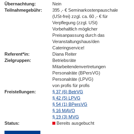
Übernachtung
Nein
Teilnahmegebühr
395 ,- € Seminarkostenpauschale
(USt-frei) zzgl. ca. 60 ,- € für
Verpflegung (zzgl. USt)
Vorbehaltlich möglicher
Preisanpassung durch das
Veranstaltungshaus/den
Cateringservice!
Referent*in
Diana Reiter
Zielgruppen
Betriebsräte
Mitarbeitendenvertretungen
Personalräte (BPersVG)
Personalräte (LPVG)
von profis für profis
Freistellungen
§ 37 (6) BetrVG
§ 42 (5) LPVG
§ 54 (1) BPersVG
§ 16 MAVO
§ 19 (3) MVG
Status
Bereits ausgebucht