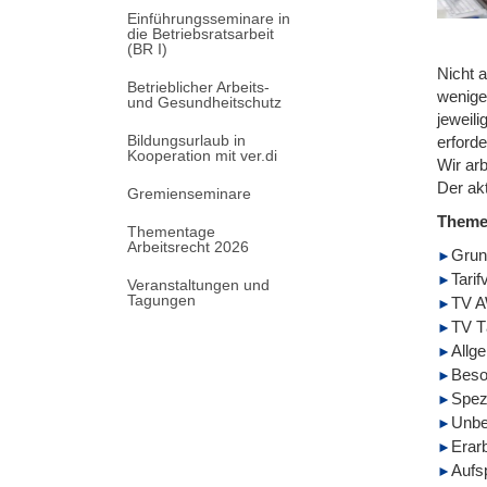
Einführungsseminare in
die Betriebsratsarbeit
(BR I)
Nicht a
Betrieblicher Arbeits-
weniger
und Gesundheitschutz
jeweil
Bildungsurlaub in
erforde
Kooperation mit ver.di
Wir ar
Der ak
Gremienseminare
Them
Thementage
Arbeitsrecht 2026
Grun
Tarif
Veranstaltungen und
Tagungen
TV A
TV T
Allge
Beson
Spezi
Unbe
Erar
Aufs