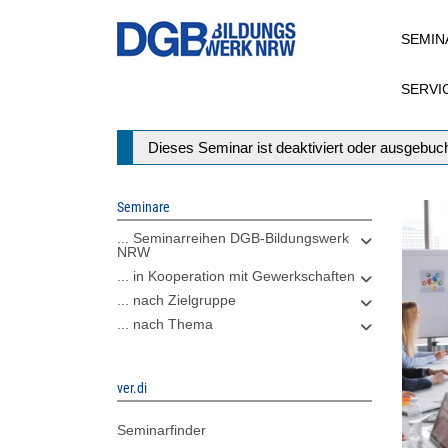
Direkt
SEMIN
zum
Inhalt
SERVI
Statusmeldung
Dieses Seminar ist deaktiviert oder ausgebuch
Seminare
... Seminarreihen DGB-Bildungswerk
NRW
... in Kooperation mit Gewerkschaften
... nach Zielgruppe
... nach Thema
ver.di
Seminarfinder