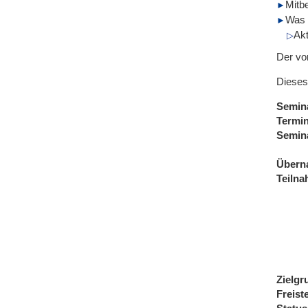
Mitb
Was 
Ak
Der vo
Dieses
Semin
Termi
Semin
Übern
Teiln
Zielgr
Freist