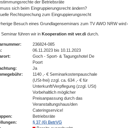
estimmungsrechte der Betriebsräte
muss sich beim Eingruppierungsrecht ändern?
tuelle Rechtsprechung zum Eingruppierungsrecht
rherige Besuch eines Grundlagenseminars zum TV AWO NRW wird 
 Seminar führen wir in
Kooperation mit ver.di
durch.
arnummer
236824-085
n
06.11.2023 bis 10.11.2023
arort
Goch - Sport- & Tagungshotel De
Poort
achtung
Ja
ahmegebühr
1140 ,- € Seminarkostenpauschale
(USt-frei) zzgl. ca. 634 ,- € für
Unterkunft/Verpflegung (zzgl. USt)
Vorbehaltlich möglicher
Preisanpassung durch das
Veranstaltungshaus/den
Cateringservice!
uppen
Betriebsräte
ellungen
§ 37 (6) BetrVG