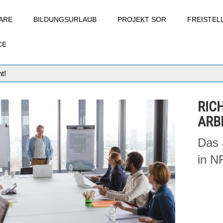
ARE
BILDUNGSURLAUB
PROJEKT SOR
FREISTE
CE
t!
RICH
ARB
Das 
in 