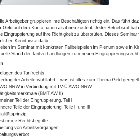
lle Arbeitgeber gruppieren ihre Beschäftigten richtig ein. Das führt
 Geld auf dem Konto haben als ihnen zusteht. Jeder Betriebsrat hat d
ige Eingruppierung auf ihre Richtigkeit zu überprüfen. Dieses Semina
rlichen Kenntnisse dafür.
beiten im Seminar mit konkreten Fallbeispielen im Plenum sowie in Kl
tuelle Stand der Tarifverhandlungen zum neuen Eingruppierungsrech
en
dlagen des Tarifrechts
vertrag der Arbeiterwohlfahrt – was ist alles zum Thema Geld geregel
WO NRW in Verbindung mit TV-Ü AWO NRW
ätigkeitsmerkmale (BMT AW II)
meiner Teil der Eingruppierung, Teil I
dere Teile der Eingruppierung, Teile II und III
alitätsprinzip
stimmte Rechtsbegriffe
beitung von Arbeitsvorgängen
paltungsverbot