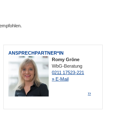
empfohlen.
ANSPRECHPARTNER*IN
Romy Gröne
WbG-Beratung
0211 17523-221
» E-Mail
Seitennummerierung
Nächste Seite
››