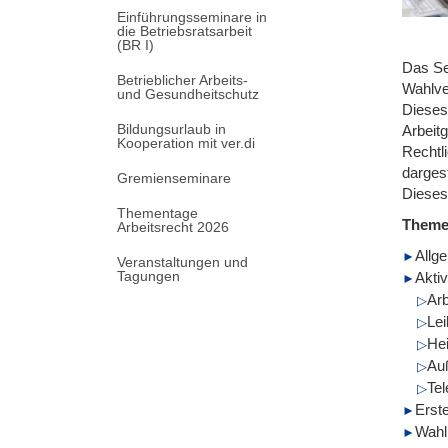
Einführungsseminare in
die Betriebsratsarbeit
(BR I)
Das Se
Betrieblicher Arbeits-
Wahlve
und Gesundheitschutz
Dieses
Bildungsurlaub in
Arbeit
Kooperation mit ver.di
Rechtl
dargest
Gremienseminare
Dieses
Thementage
Them
Arbeitsrecht 2026
Allg
Veranstaltungen und
Tagungen
Akti
Arb
Le
Hei
Auß
Tel
Erst
Wahl