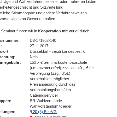
chläge und Wahlverfahren bei einer oder mehreren Listen
erheitengeschlecht und Sitzverteilung
iftliche Stimmabgabe und andere Verfahrensweisen
vorschläge von Gewerkschaften
 Seminar führen wir in
Kooperation mit ver.di
durch.
arnummer
D3-171862-140
n
27.11.2017
arort
Düsseldorf - ver.di Landesbezirk
achtung
Nein
ahmegebühr
159 ,- € Seminarkostenpauschale
(umsatzsteuerfrei) zzgl. ca. 40 ,- € für
Verpflegung (zzgl. USt.)
Vorbehaltlich möglicher
Preisanpassung durch das
Veranstaltungshaus/den
Cateringservice!
uppen
BR-Wahlvorstände
Wahlvorstandsmitglieder
ellungen
§ 20 (3) BetrVG