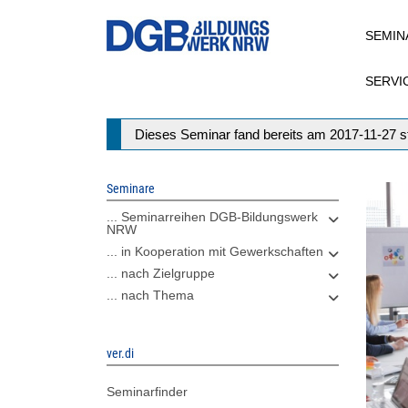
Direkt
SEMIN
zum
Inhalt
SERVI
Statusmeldung
Dieses Seminar fand bereits am 2017-11-27 st
Seminare
... Seminarreihen DGB-Bildungswerk
NRW
... in Kooperation mit Gewerkschaften
... nach Zielgruppe
... nach Thema
ver.di
Seminarfinder