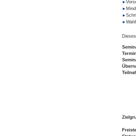
Vors
Mind
Schr
Wahl
Dieses
Semin
Termi
Semin
Übern
Teiln
Zielgr
Freist