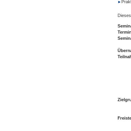
Prak
Dieses
Semin
Termi
Semin
Übern
Teiln
Zielgr
Freist