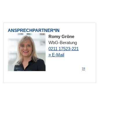
ANSPRECHPARTNER*IN
Romy Gröne
WbG-Beratung
0211 17523-221
» E-Mail
Seitennummerierung
Nächste Seite
››