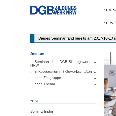
Direkt
SEMIN
zum
Inhalt
SERVI
Statusmeldung
Dieses Seminar fand bereits am 2017-10-10 s
Seminare
... Seminarreihen DGB-Bildungswerk
NRW
... in Kooperation mit Gewerkschaften
... nach Zielgruppe
... nach Thema
ver.di
Seminarfinder