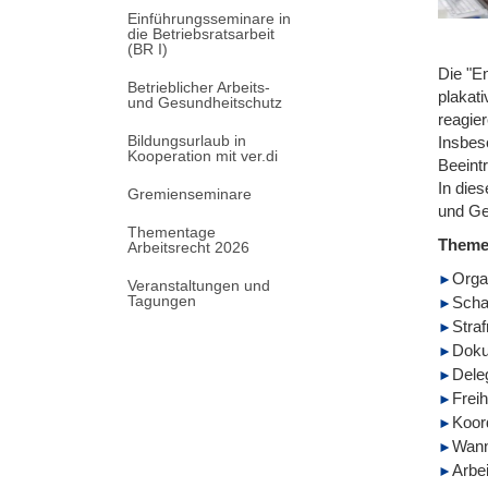
Einführungsseminare in
die Betriebsratsarbeit
(BR I)
Die "E
Betrieblicher Arbeits-
plakat
und Gesundheitschutz
reagier
Bildungsurlaub in
Insbeso
Kooperation mit ver.di
Beeintr
In die
Gremienseminare
und Ges
Thementage
Them
Arbeitsrecht 2026
Orga
Veranstaltungen und
Tagungen
Scha
Stra
Doku
Deleg
Frei
Koord
Wann 
Arbe