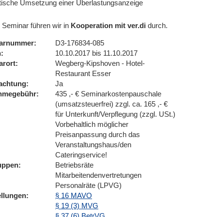
tische Umsetzung einer Überlastungsanzeige
 Seminar führen wir in
Kooperation mit ver.di
durch.
arnummer
D3-176834-085
n
10.10.2017 bis 11.10.2017
arort
Wegberg-Kipshoven - Hotel-
Restaurant Esser
achtung
Ja
ahmegebühr
435 ,- € Seminarkostenpauschale
(umsatzsteuerfrei) zzgl. ca. 165 ,- €
für Unterkunft/Verpflegung (zzgl. USt.)
Vorbehaltlich möglicher
Preisanpassung durch das
Veranstaltungshaus/den
Cateringservice!
uppen
Betriebsräte
Mitarbeitendenvertretungen
Personalräte (LPVG)
ellungen
§ 16 MAVO
§ 19 (3) MVG
§ 37 (6) BetrVG