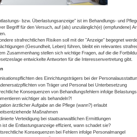
ntlastungs- bzw. Überlastungsanzeige" ist im Behandlungs- und Pfleg
iver Begriff für den Versuch, auf (als) unzulänglich(e) (empfundene)
en.
ndere strafrechtlichen Risiken soll mit der "Anzeige" begegnet werde
ächtigungen (Gesundheit, Leben) führen, bleibt ein relevantes strafre
sem Zusammenhang stellen sich wichtige Fragen, auf die die Fortbild
etzeslage entwickelte Antworten für die Interessenvertretung gibt.
en
nisationspflichten des Einrichtungsträgers bei der Personalausstattu
denersatzpflichten von Träger und Personal bei Unterbesetzung
frechtliche Konsequenzen von Behandlungsfehlern infolge Belastungs
mentieren wichtiger als behandeln?!
ation ärztlicher Aufgabe an die Pflege (wann?) erlaubt
heitsentziehende Maßnahmen
inierte Verteidigung bei staatsanwaltlichen Ermittlungen
ist die Entlastungsanzeige effizient, wann schadet sie?
itsrechtliche Konsequenzen bei Fehlern infolge Personalmangel