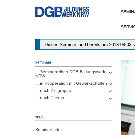
Direkt
SEMIN
zum
Inhalt
SERVI
Statusmeldung
Dieses Seminar fand bereits am 2018-09-03 s
Seminare
... Seminarreihen DGB-Bildungswerk
NRW
... in Kooperation mit Gewerkschaften
... nach Zielgruppe
... nach Thema
ver.di
Seminarfinder