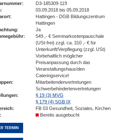
arnummer
D3-185309-119
n
03.09.2018 bis 05.09.2018
arort
Hattingen - DGB Bildungszentrum
Hattingen
achtung
Ja
ahmegebühr
549 ,- € Seminarkostenpauschale
(USt-frei) zzgl. ca. 310 ,- € für
Unterkunft/Verpflegung (zzgl. USt)
Vorbehaltlich möglicher
Preisanpassung durch das
Veranstaltungshaus/den
Cateringservice!
uppen
Mitarbeitendenvertretungen
Schwerbehindertenvertretungen
ellungen
§ 19 (3) MVG
§ 179 (4) SGB IX
ereich
FB 03 Gesundheit, Soziales, Kirchen
Bereits ausgebucht
R TERMIN