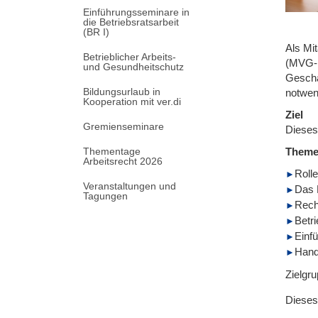
Einführungsseminare in
die Betriebsratsarbeit
(BR I)
Als Mi
Betrieblicher Arbeits-
(MVG-E
und Gesundheitschutz
Geschä
Bildungsurlaub in
notwen
Kooperation mit ver.di
Ziel
Gremienseminare
Dieses
Thementage
Them
Arbeitsrecht 2026
Roll
Veranstaltungen und
Das 
Tagungen
Rech
Betr
Einf
Hand
Zielgr
Dieses