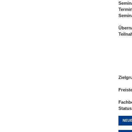
Semin
Termi
Semin
Übern
Teiln
Zielgr
Freist
Fachb
Status
NEUE