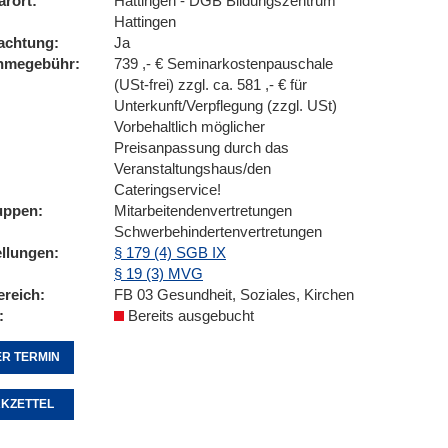
arort
Hattingen - DGB Bildungszentrum
Hattingen
achtung
Ja
ahmegebühr
739 ,- € Seminarkostenpauschale
(USt-frei) zzgl. ca. 581 ,- € für
Unterkunft/Verpflegung (zzgl. USt)
Vorbehaltlich möglicher
Preisanpassung durch das
Veranstaltungshaus/den
Cateringservice!
uppen
Mitarbeitendenvertretungen
Schwerbehindertenvertretungen
ellungen
§ 179 (4) SGB IX
§ 19 (3) MVG
ereich
FB 03 Gesundheit, Soziales, Kirchen
Bereits ausgebucht
R TERMIN
KZETTEL