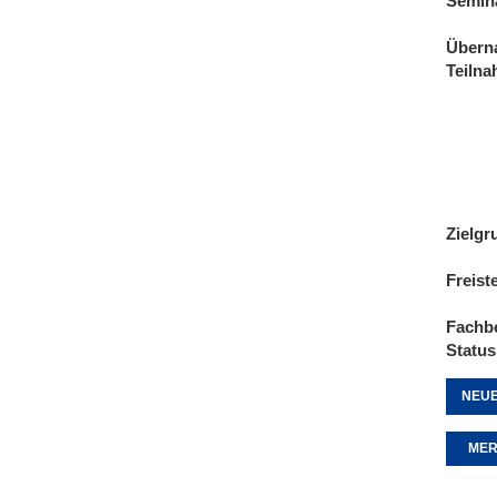
Semin
Übern
Teiln
Zielgr
Freist
Fachb
Status
NEUE
MER