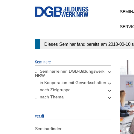
Direkt
SEMIN
zum
Inhalt
SERVI
Statusmeldung
Dieses Seminar fand bereits am 2018-09-10 s
Seminare
... Seminarreihen DGB-Bildungswerk
NRW
... in Kooperation mit Gewerkschaften
... nach Zielgruppe
... nach Thema
ver.di
Seminarfinder