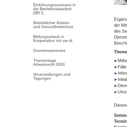
Einführungsseminare in
die Betriebsratsarbeit
(BR I)
Ergänz
Betrieblicher Arbeits-
der Mi
und Gesundheitschutz
des Se
Bildungsurlaub in
Diensts
Kooperation mit ver.di
Beschä
Gremienseminare
Them
Thementage
Mitb
Arbeitsrecht 2026
Fäll
Infor
Veranstaltungen und
Tagungen
Initi
Dien
Umse
Dieses
Semin
Termi