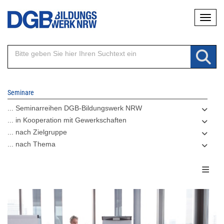
Direkt
Naviga
zum
Inhalt
Seminare
... Seminarreihen DGB-Bildungswerk NRW
... in Kooperation mit Gewerkschaften
... nach Zielgruppe
... nach Thema