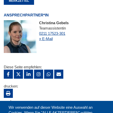
MERKZETTEL
ANSPRECHPARTNER*IN
Christina Gebels
Teamassistentin
0211 17523-301
» E-Mail
Diese Seite empfehlen:
drucken:
merken:
Wir verwenden auf dieser Website eine Auswahl an
Cookies. Wenn Sie "ALLE AKZEPTIEREN" wählen,