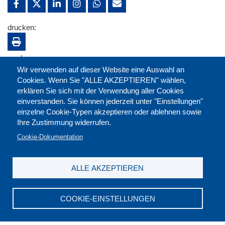
drucken:
merken:
Wir verwenden auf dieser Website eine Auswahl an
Cookies. Wenn Sie "ALLE AKZEPTIEREN" wählen,
erklären Sie sich mit der Verwendung aller Cookies
einverstanden. Sie können jederzeit unter "Einstellungen"
einzelne Cookie-Typen akzeptieren oder ablehnen sowie
Ihre Zustimmung widerrufen.
Cookie-Dokumentation
ALLE AKZEPTIEREN
Kontakt
|
Downloads
|
Newsletter
|
Jobs
|
FAQ
Impressum
|
Datenschutz
|
AGB
|
Widerruf
COOKIE-EINSTELLUNGEN
DGB-Bildungswerk NRW e.V. © 2026
T. 0211 17523-0
|
E-Mail