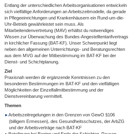
Entlang der unterschiedlichen Arbeitsorganisationen entwickeln
sich vielfältige Anforderungen an Arbeitszeitmodelle, da gerade
in Pflegeeinrichtungen und Krankenhäusern ein Rund-um-die-
Uhr-Betrieb gewährleistet sein muss. Als
Mitarbeitendenvertretung (MAV) erhältst du notwendiges
Wissen zur Überwachung des Bundes-Angestelltentarifvertrags
in kirchlicher Fassung (BAT-KF). Unser Schwerpunkt liegt
neben den allgemeinen Unterrichtungs- und Beratungsrechten
aus dem MVG auf der Mitbestimmung im BAT-KF bei der
Dienst- und Schichtplanung.
Ziel
Praxisnah werden dir ergänzende Kenntnissen zu den
besonderen Bestimmungen im BAT-KF und den vielfältigen
Möglichkeiten der Einzelfallmitbestimmung und der
Dienstvereinbarung vermittelt.
Themen
Arbeitszeitregelungen in den Grenzen von GewO §106
(billigem Ermessen), des Gesundheitsschutzes, der ArbZG
und der Arbeitsverträge nach BAT-KF
Beteiligung bei Beginn und Ende der Schichten, Pausen,