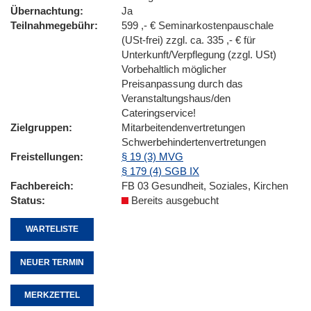
Übernachtung
Ja
Teilnahmegebühr
599 ,- € Seminarkostenpauschale
(USt-frei) zzgl. ca. 335 ,- € für
Unterkunft/Verpflegung (zzgl. USt)
Vorbehaltlich möglicher
Preisanpassung durch das
Veranstaltungshaus/den
Cateringservice!
Zielgruppen
Mitarbeitendenvertretungen
Schwerbehindertenvertretungen
Freistellungen
§ 19 (3) MVG
§ 179 (4) SGB IX
Fachbereich
FB 03 Gesundheit, Soziales, Kirchen
Status
Bereits ausgebucht
WARTELISTE
NEUER TERMIN
MERKZETTEL