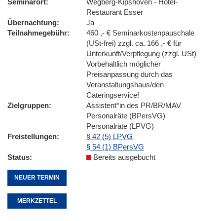
Seminarort
Wegberg-Kipshoven - Hotel-
Restaurant Esser
Übernachtung
Ja
Teilnahmegebühr
460 ,- € Seminarkostenpauschale
(USt-frei) zzgl. ca. 166 ,- € für
Unterkunft/Verpflegung (zzgl. USt)
Vorbehaltlich möglicher
Preisanpassung durch das
Veranstaltungshaus/den
Cateringservice!
Zielgruppen
Assistent*in des PR/BR/MAV
Personalräte (BPersVG)
Personalräte (LPVG)
Freistellungen
§ 42 (5) LPVG
§ 54 (1) BPersVG
Status
Bereits ausgebucht
NEUER TERMIN
MERKZETTEL