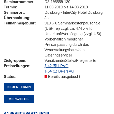
Seminarnummer
D3-195559-130
Termin
11.03.2019 bis 14.03.2019
Seminarort
Duisburg - InterCity Hotel Duisburg
Übernachtung
Ja
Teilnahmegebühr
910 ,- € Seminarkostenpauschale
(USt-frei) zzgl. ca. 474 ,- € für
Unterkunft/Verpflegung (zzgl. USt)
Vorbehaltlich möglicher
Preisanpassung durch das
Veranstaltungshaus/den
Cateringservice!
Zielgruppen
Vorsitzende/Stellv./Freigestellte
Freistellungen
§ 42 (5) LPVG
§ 54 (1) BPersVG
Status
Bereits ausgebucht
NEUER TERMIN
MERKZETTEL
ANSPRECHPARTNER*IN