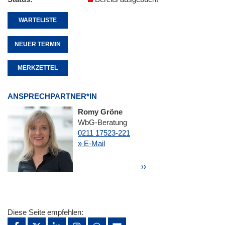
WARTELISTE
NEUER TERMIN
MERKZETTEL
ANSPRECHPARTNER*IN
Romy Gröne
WbG-Beratung
0211 17523-221
» E-Mail
Seitennummerierung
Nächste Seite
››
Diese Seite empfehlen: