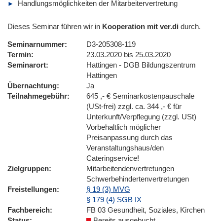
Handlungsmöglichkeiten der Mitarbeitervertretung
Dieses Seminar führen wir in
Kooperation mit ver.di
durch.
Seminarnummer
D3-205308-119
Termin
23.03.2020 bis 25.03.2020
Seminarort
Hattingen - DGB Bildungszentrum
Hattingen
Übernachtung
Ja
Teilnahmegebühr
645 ,- € Seminarkostenpauschale
(USt-frei) zzgl. ca. 344 ,- € für
Unterkunft/Verpflegung (zzgl. USt)
Vorbehaltlich möglicher
Preisanpassung durch das
Veranstaltungshaus/den
Cateringservice!
Zielgruppen
Mitarbeitendenvertretungen
Schwerbehindertenvertretungen
Freistellungen
§ 19 (3) MVG
§ 179 (4) SGB IX
Fachbereich
FB 03 Gesundheit, Soziales, Kirchen
Status
Bereits ausgebucht