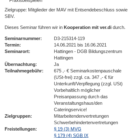
Praxisbeispielen
Zielgruppe: Mitglieder der MAV mit Entsendebeschluss sowie
SBV.
Dieses Seminar führen wir in
Kooperation mit ver.di
durch.
Seminarnummer
D3-215314-119
Termin
14.06.2021 bis 16.06.2021
Seminarort
Hattingen - DGB Bildungszentrum
Hattingen
Übernachtung
Ja
Teilnahmegebühr
675 ,- € Seminarkostenpauschale
(USt-frei) zzgl. ca. 347 ,- € für
Unterkunft/Verpflegung (zzgl. USt)
Vorbehaltlich möglicher
Preisanpassung durch das
Veranstaltungshaus/den
Cateringservice!
Zielgruppen
Mitarbeitendenvertretungen
Schwerbehindertenvertretungen
Freistellungen
§ 19 (3) MVG
§ 179 (4) SGB IX