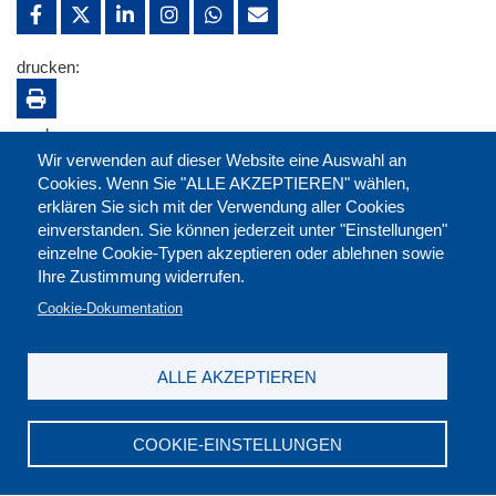
drucken:
merken:
Wir verwenden auf dieser Website eine Auswahl an
Cookies. Wenn Sie "ALLE AKZEPTIEREN" wählen,
erklären Sie sich mit der Verwendung aller Cookies
einverstanden. Sie können jederzeit unter "Einstellungen"
einzelne Cookie-Typen akzeptieren oder ablehnen sowie
Ihre Zustimmung widerrufen.
Cookie-Dokumentation
ALLE AKZEPTIEREN
Kontakt
|
Downloads
|
Newsletter
|
Jobs
|
FAQ
Impressum
|
Datenschutz
|
AGB
|
Widerruf
COOKIE-EINSTELLUNGEN
DGB-Bildungswerk NRW e.V. © 2026
T. 0211 17523-0
|
E-Mail