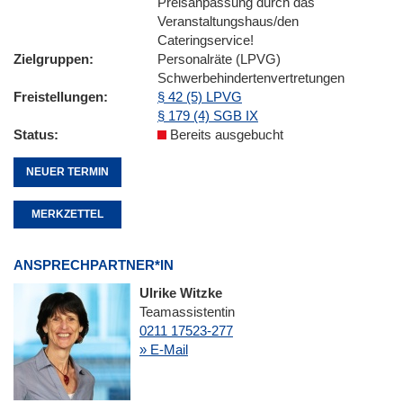
Preisanpassung durch das
Veranstaltungshaus/den
Cateringservice!
Zielgruppen
Personalräte (LPVG)
Schwerbehindertenvertretungen
Freistellungen
§ 42 (5) LPVG
§ 179 (4) SGB IX
Status
Bereits ausgebucht
NEUER TERMIN
MERKZETTEL
ANSPRECHPARTNER*IN
Ulrike Witzke
Teamassistentin
0211 17523-277
» E-Mail