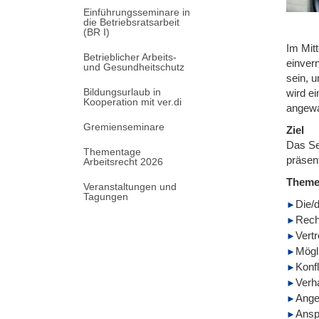
Einführungsseminare in
die Betriebsratsarbeit
(BR I)
Im Mit
Betrieblicher Arbeits-
einver
und Gesundheitschutz
sein, 
Bildungsurlaub in
wird e
Kooperation mit ver.di
angewa
Gremienseminare
Ziel
Das Se
Thementage
präsen
Arbeitsrecht 2026
Them
Veranstaltungen und
Tagungen
Die/
Rech
Vert
Mögl
Konf
Verh
Ange
Ansp