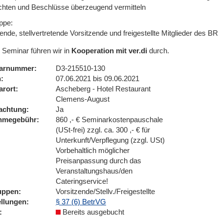
chten und Beschlüsse überzeugend vermitteln
ppe:
ende, stellvertretende Vorsitzende und freigestellte Mitglieder des 
 Seminar führen wir in
Kooperation mit ver.di
durch.
arnummer
D3-215510-130
n
07.06.2021 bis 09.06.2021
arort
Ascheberg - Hotel Restaurant
Clemens-August
achtung
Ja
ahmegebühr
860 ,- € Seminarkostenpauschale
(USt-frei) zzgl. ca. 300 ,- € für
Unterkunft/Verpflegung (zzgl. USt)
Vorbehaltlich möglicher
Preisanpassung durch das
Veranstaltungshaus/den
Cateringservice!
uppen
Vorsitzende/Stellv./Freigestellte
ellungen
§ 37 (6) BetrVG
Bereits ausgebucht