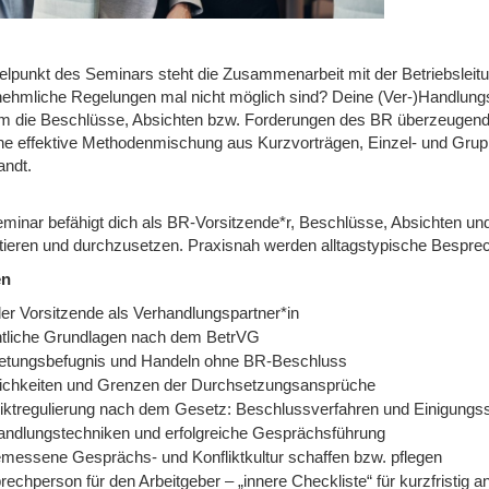
telpunkt des Seminars steht die Zusammenarbeit mit der Betriebslei
nehmliche Regelungen mal nicht möglich sind? Deine (Ver-)Handlungsk
um die Beschlüsse, Absichten bzw. Forderungen des BR überzeugend
ine effektive Methodenmischung aus Kurzvorträgen, Einzel- und Grupp
ndt.
minar befähigt dich als BR-Vorsitzende*r, Beschlüsse, Absichten 
tieren und durchzusetzen. Praxisnah werden alltagstypische Besprec
en
der Vorsitzende als Verhandlungspartner*in
tliche Grundlagen nach dem BetrVG
retungsbefugnis und Handeln ohne BR-Beschluss
ichkeiten und Grenzen der Durchsetzungsansprüche
liktregulierung nach dem Gesetz: Beschlussverfahren und Einigungss
andlungstechniken und erfolgreiche Gesprächsführung
messene Gesprächs- und Konfliktkultur schaffen bzw. pflegen
rechperson für den Arbeitgeber – „innere Checkliste“ für kurzfristi