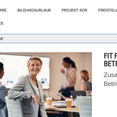
ARE
BILDUNGSURLAUB
PROJEKT SOR
FREISTE
CE
t!
FIT 
BET
Zusa
Betr