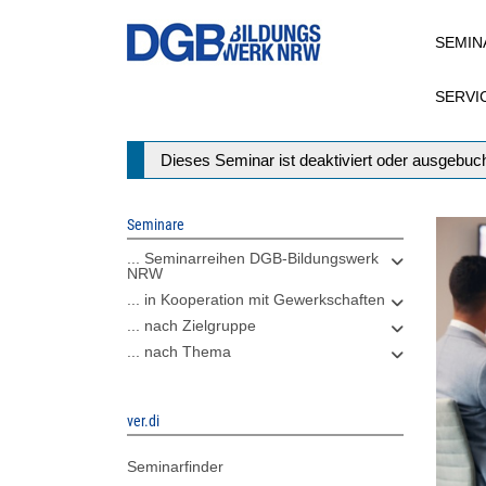
Direkt
SEMIN
zum
Inhalt
SERVI
Statusmeldung
Dieses Seminar ist deaktiviert oder ausgebuch
Seminare
... Seminarreihen DGB-Bildungswerk
NRW
... in Kooperation mit Gewerkschaften
... nach Zielgruppe
... nach Thema
ver.di
Seminarfinder