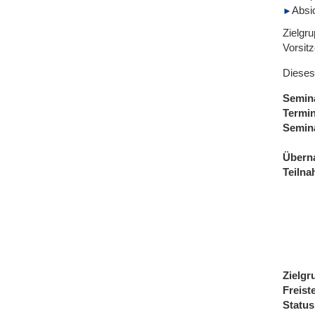
Absi
Zielgru
Vorsitz
Dieses
Semin
Termi
Semin
Übern
Teiln
Zielgr
Freist
Status