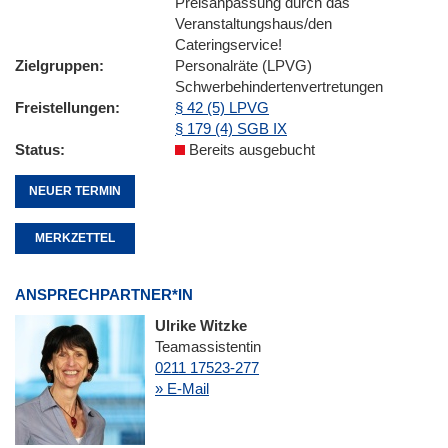
Preisanpassung durch das
Veranstaltungshaus/den
Cateringservice!
Zielgruppen
Personalräte (LPVG)
Schwerbehindertenvertretungen
Freistellungen
§ 42 (5) LPVG
§ 179 (4) SGB IX
Status
Bereits ausgebucht
NEUER TERMIN
MERKZETTEL
ANSPRECHPARTNER*IN
Ulrike Witzke
Teamassistentin
0211 17523-277
» E-Mail