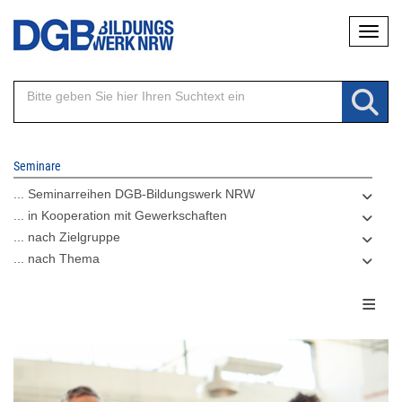
Direkt
Naviga
zum
Inhalt
Seminare
... Seminarreihen DGB-Bildungswerk NRW
... in Kooperation mit Gewerkschaften
... nach Zielgruppe
... nach Thema