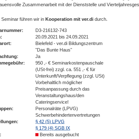
rauensvolle Zusammenarbeit mit der Dienststelle und Vierteljahresge
 Seminar führen wir in
Kooperation mit ver.di
durch.
arnummer
D3-216132-743
n
20.09.2021 bis 24.09.2021
arort
Bielefeld - ver.di Bildungszentrum
"Das Bunte Haus"
achtung
Ja
ahmegebühr
950 ,- € Seminarkostenpauschale
(USt-frei) zzgl. ca. 551 ,- € für
Unterkunft/Verpflegung (zzgl. USt)
Vorbehaltlich möglicher
Preisanpassung durch das
Veranstaltungshaus/den
Cateringservice!
uppen
Personalräte (LPVG)
Schwerbehindertenvertretungen
ellungen
§ 42 (5) LPVG
§ 179 (4) SGB IX
Bereits ausgebucht