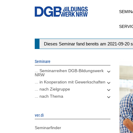
Direkt
SEMIN
zum
Inhalt
SERVI
Statusmeldung
Dieses Seminar fand bereits am 2021-09-20 s
Seminare
... Seminarreihen DGB-Bildungswerk
NRW
... in Kooperation mit Gewerkschaften
... nach Zielgruppe
... nach Thema
ver.di
Seminarfinder