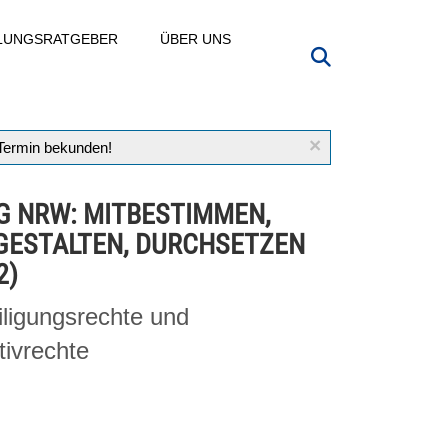
LLUNGSRATGEBER
ÜBER UNS
×
 Termin bekunden!
G NRW: MITBESTIMMEN,
GESTALTEN, DURCHSETZEN
2)
iligungsrechte und
ativrechte