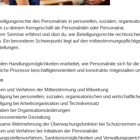
eiligungsrechte des Personalrats in personellen, sozialen, organisat
n zu deinem Kerngeschäft als Personalrätin oder Personalrat.
sem Seminar erfährst und übst du, wie Beteiligungsrechte rechtssi
. Ein besonderer Schwerpunkt liegt auf den mitbestimmungspflich
tellungen.
den Handlungsmöglichkeiten erarbeitet, wie Personalräte sich für die
liche Prozesse beschäftigtenorientiert und konstruktiv mitgestalten un
en
en und Verfahren der Mitbestimmung und Mitwirkung
ligung bei personellen, sozialen, organisatorischen und wirtschaftlic
ligung bei Arbeitsorganisation und Technikeinsatz
aben bei Organisationsänderungen
essorientierte Gestaltung
same Wahrnehmung der Überwachungsfunktion bei Schutznormen und
n und Verfahren bei Initiativen der Personalräte
gungsstellenverfahren, Sanktionsmöglichkeiten und Verwaltungsgeric