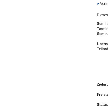
Vert
Dieses
Semin
Termi
Semin
Übern
Teiln
Zielgr
Freist
Status