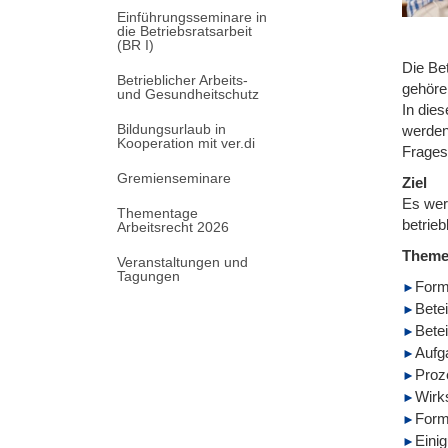
Einführungsseminare in
die Betriebsratsarbeit
(BR I)
Die Bet
Betrieblicher Arbeits-
gehöre
und Gesundheitschutz
In die
Bildungsurlaub in
werden
Kooperation mit ver.di
Frages
Gremienseminare
Ziel
Es wer
Thementage
betrieb
Arbeitsrecht 2026
Them
Veranstaltungen und
Tagungen
Form
Betei
Betei
Aufg
Proz
Wirk
Forme
Eini