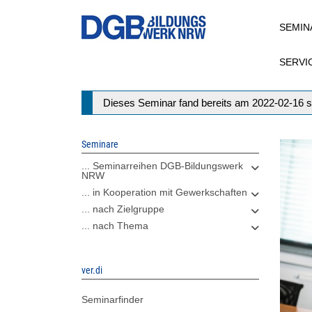
Direkt
SEMIN
zum
Inhalt
SERVI
Statusmeldung
Dieses Seminar fand bereits am 2022-02-16 s
Seminare
... Seminarreihen DGB-Bildungswerk
NRW
... in Kooperation mit Gewerkschaften
... nach Zielgruppe
... nach Thema
ver.di
Seminarfinder