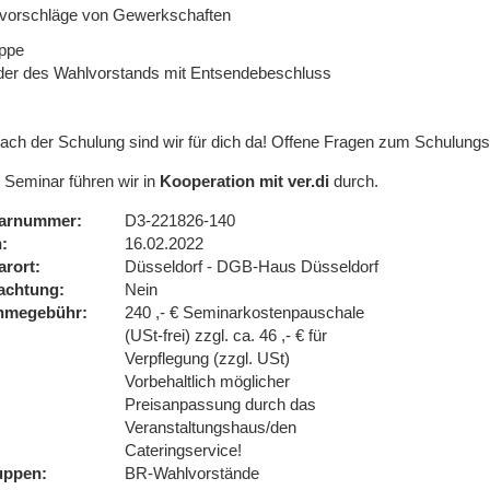
vorschläge von Gewerkschaften
uppe
eder des Wahlvorstands mit Entsendebeschluss
ach der Schulung sind wir für dich da! Offene Fragen zum Schulungsin
 Seminar führen wir in
Kooperation mit ver.di
durch.
arnummer
D3-221826-140
n
16.02.2022
arort
Düsseldorf - DGB-Haus Düsseldorf
achtung
Nein
ahmegebühr
240 ,- € Seminarkostenpauschale
(USt-frei) zzgl. ca. 46 ,- € für
Verpflegung (zzgl. USt)
Vorbehaltlich möglicher
Preisanpassung durch das
Veranstaltungshaus/den
Cateringservice!
uppen
BR-Wahlvorstände