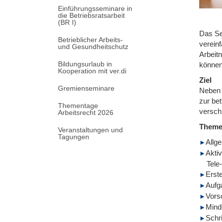
Einführungsseminare in
die Betriebsratsarbeit
(BR I)
Das Se
Betrieblicher Arbeits-
vereinf
und Gesundheitschutz
Arbeit
Bildungsurlaub in
können
Kooperation mit ver.di
Ziel
Gremienseminare
Neben 
zur be
Thementage
verschi
Arbeitsrecht 2026
Them
Veranstaltungen und
Tagungen
Allg
Aktiv
Tele
Erst
Aufg
Vors
Mind
Schr