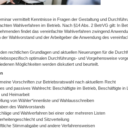
minar vermittelt Kenntnisse in Fragen der Gestaltung und Durchfüh
achten Wahlverfahren im Betrieb. Nach §14 Abs. 2 BetrVG gilt: In Bet
nehmenden findet das vereinfachte Wahlverfahren zwingend Anwendung
 der Wahlvorstand und der Arbeitgeber die Anwendung des vereinfac
den rechtlichen Grundlagen und aktuellen Neuerungen für die Durch
triebsspezifisch optimalen Durchführungs- und Vorgehensweise vorgest
edenen Möglichkeiten werden diskutiert und beurteilt.
en
emeine Vorschriften zur Betriebsratswahl nach aktuellem Recht
es und passives Wahlrecht: Beschäftigte im Betrieb, Beschäftigte in L
- und Heimarbeit
ellung von Wähler*innenliste und Wahlausschreiben
aben des Wahlvorstands
chläge und Wahlverfahren bei einer oder mehreren Listen
erheitengeschlecht und Sitzverteilung
iftliche Stimmabgabe und andere Verfahrensweisen