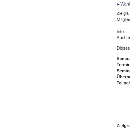
Wahl
Zielgr
Mitgli
Info:
Auch n
Dieses
Semin
Termi
Semin
Übern
Teiln
Zielgr