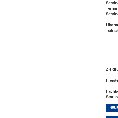
Semin
Termi
Semin
Übern
Teiln
Zielgr
Freist
Fachb
Status
NEUE