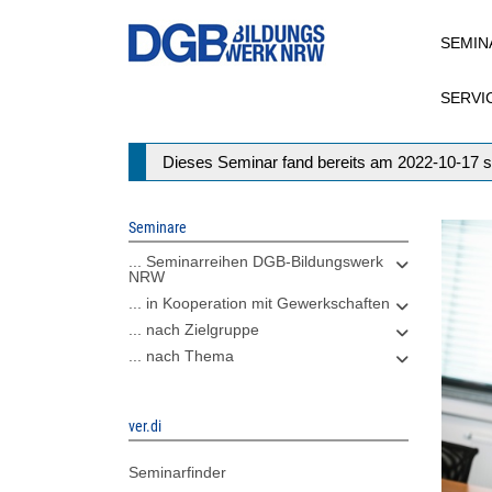
Direkt
SEMIN
zum
Inhalt
SERVI
Statusmeldung
Dieses Seminar fand bereits am 2022-10-17 s
Seminare
... Seminarreihen DGB-Bildungswerk
NRW
... in Kooperation mit Gewerkschaften
... nach Zielgruppe
... nach Thema
ver.di
Seminarfinder