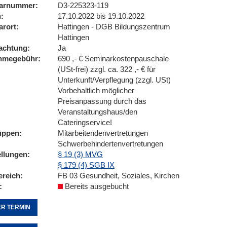
arnummer
D3-225323-119
n
17.10.2022 bis 19.10.2022
arort
Hattingen - DGB Bildungszentrum
Hattingen
achtung
Ja
ahmegebühr
690 ,- € Seminarkostenpauschale
(USt-frei) zzgl. ca. 322 ,- € für
Unterkunft/Verpflegung (zzgl. USt)
Vorbehaltlich möglicher
Preisanpassung durch das
Veranstaltungshaus/den
Cateringservice!
uppen
Mitarbeitendenvertretungen
Schwerbehindertenvertretungen
ellungen
§ 19 (3) MVG
§ 179 (4) SGB IX
ereich
FB 03 Gesundheit, Soziales, Kirchen
Bereits ausgebucht
R TERMIN