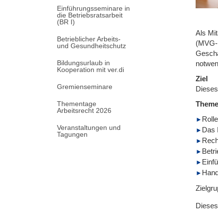
Einführungsseminare in
die Betriebsratsarbeit
(BR I)
Als Mi
Betrieblicher Arbeits-
(MVG-E
und Gesundheitschutz
Geschä
Bildungsurlaub in
notwen
Kooperation mit ver.di
Ziel
Gremienseminare
Dieses
Thementage
Them
Arbeitsrecht 2026
Roll
Veranstaltungen und
Das 
Tagungen
Rech
Betr
Einf
Hand
Zielgr
Dieses