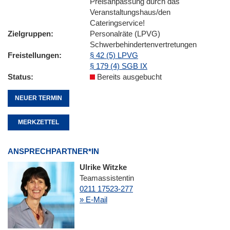
Preisanpassung durch das
Veranstaltungshaus/den
Cateringservice!
Zielgruppen
Personalräte (LPVG)
Schwerbehindertenvertretungen
Freistellungen
§ 42 (5) LPVG
§ 179 (4) SGB IX
Status
Bereits ausgebucht
NEUER TERMIN
MERKZETTEL
ANSPRECHPARTNER*IN
Ulrike Witzke
Teamassistentin
0211 17523-277
» E-Mail