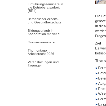
Einführungsseminare in
die Betriebsratsarbeit
(BR I)
Die Bet
Betrieblicher Arbeits-
gehöre
und Gesundheitschutz
In die
Bildungsurlaub in
werden
Kooperation mit ver.di
Frages
Gremienseminare
Ziel
Es wer
Thementage
betrieb
Arbeitsrecht 2026
Them
Veranstaltungen und
Tagungen
Form
Betei
Betei
Aufg
Proz
Wirk
Forme
Eini