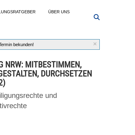
LLUNGSRATGEBER
ÜBER UNS
×
 Termin bekunden!
G NRW: MITBESTIMMEN,
GESTALTEN, DURCHSETZEN
2)
iligungsrechte und
ativrechte