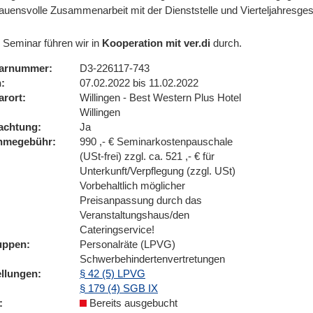
rauensvolle Zusammenarbeit mit der Dienststelle und Vierteljahresge
 Seminar führen wir in
Kooperation mit ver.di
durch.
arnummer
D3-226117-743
n
07.02.2022 bis 11.02.2022
arort
Willingen - Best Western Plus Hotel
Willingen
achtung
Ja
ahmegebühr
990 ,- € Seminarkostenpauschale
(USt-frei) zzgl. ca. 521 ,- € für
Unterkunft/Verpflegung (zzgl. USt)
Vorbehaltlich möglicher
Preisanpassung durch das
Veranstaltungshaus/den
Cateringservice!
uppen
Personalräte (LPVG)
Schwerbehindertenvertretungen
ellungen
§ 42 (5) LPVG
§ 179 (4) SGB IX
Bereits ausgebucht