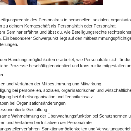
eiligungsrechte des Personalrats in personellen, sozialen, organisat
n zu deinem Kerngeschäft als Personalrätin oder Personalrat.
sem Seminar erfährst und übst du, wie Beteiligungsrechte rechtssi
. Ein besonderer Schwerpunkt liegt auf den mitbestimmungspflich
tellungen.
den Handlungsmöglichkeiten erarbeitet, wie Personalräte sich für die
liche Prozesse beschäftigtenorientiert und konstruktiv mitgestalten un
en
en und Verfahren der Mitbestimmung und Mitwirkung
ligung bei personellen, sozialen, organisatorischen und wirtschaftlic
ligung bei Arbeitsorganisation und Technikeinsatz
aben bei Organisationsänderungen
essorientierte Gestaltung
same Wahrnehmung der Überwachungsfunktion bei Schutznormen und
n und Verfahren bei Initiativen der Personalräte
gungsstellenverfahren, Sanktionsmöglichkeiten und Verwaltungsgeric