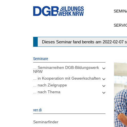
Direkt
SEMIN
zum
Inhalt
SERVI
Statusmeldung
Dieses Seminar fand bereits am 2022-02-07 s
Seminare
... Seminarreihen DGB-Bildungswerk
NRW
... in Kooperation mit Gewerkschaften
... nach Zielgruppe
... nach Thema
ver.di
Seminarfinder