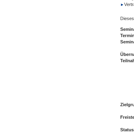
Vert
Dieses
Semin
Termi
Semin
Übern
Teiln
Zielgr
Freist
Status