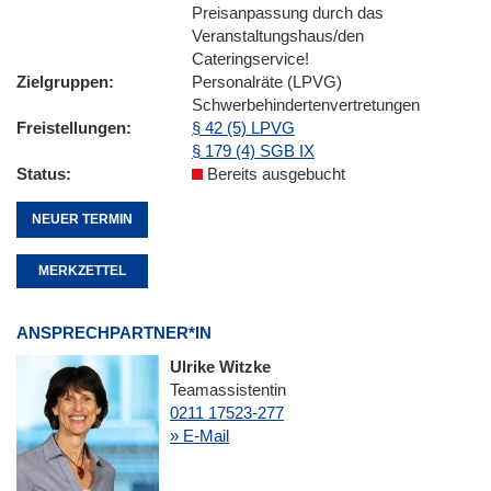
Preisanpassung durch das
Veranstaltungshaus/den
Cateringservice!
Zielgruppen
Personalräte (LPVG)
Schwerbehindertenvertretungen
Freistellungen
§ 42 (5) LPVG
§ 179 (4) SGB IX
Status
Bereits ausgebucht
NEUER TERMIN
MERKZETTEL
ANSPRECHPARTNER*IN
Ulrike Witzke
Teamassistentin
0211 17523-277
» E-Mail