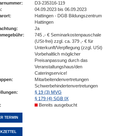
arnummer
D3-235316-119
n
04.09.2023 bis 06.09.2023
arort
Hattingen - DGB Bildungszentrum
Hattingen
achtung
Ja
ahmegebühr
745 ,- € Seminarkostenpauschale
(USt-frei) zzgl. ca. 379 ,- € für
Unterkunft/Verpflegung (zzgl. USt)
Vorbehaltlich möglicher
Preisanpassung durch das
Veranstaltungshaus/den
Cateringservice!
uppen
Mitarbeitendenvertretungen
Schwerbehindertenvertretungen
ellungen
§ 19 (3) MVG
§ 179 (4) SGB IX
Bereits ausgebucht
R TERMIN
KZETTEL