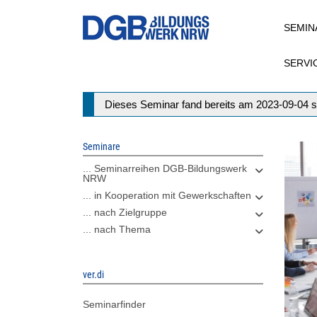
Direkt
SEMIN
zum
Inhalt
SERVI
Statusmeldung
Dieses Seminar fand bereits am 2023-09-04 s
Seminare
... Seminarreihen DGB-Bildungswerk
NRW
... in Kooperation mit Gewerkschaften
... nach Zielgruppe
... nach Thema
ver.di
Seminarfinder