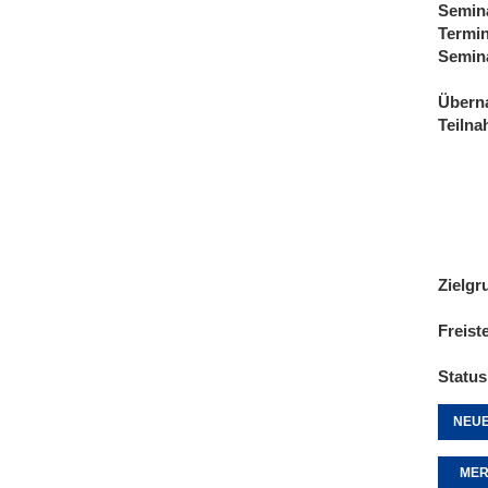
Semin
Termi
Semin
Übern
Teiln
Zielgr
Freist
Status
NEUE
MER