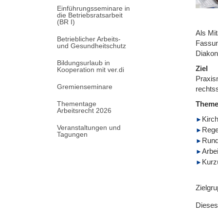
Einführungsseminare in
die Betriebsratsarbeit
(BR I)
Als Mi
Betrieblicher Arbeits-
Fassun
und Gesundheitschutz
Diakon
Bildungsurlaub in
Ziel
Kooperation mit ver.di
Praxis
Gremienseminare
rechts
Thementage
Them
Arbeitsrecht 2026
Kirch
Veranstaltungen und
Rege
Tagungen
Rund
Arbei
Kurz
Zielgr
Dieses