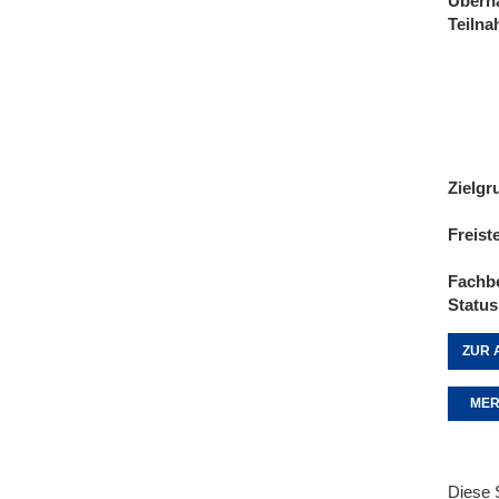
Übern
Teiln
Zielgr
Freist
Fachb
Status
ZUR 
MER
Diese 