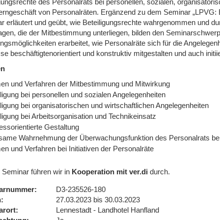
igungsrechte des Personalrats bei personellen, sozialen, organisator
rngeschäft von Personalräten. Ergänzend zu dem Seminar „LPVG: Ein
r erläutert und geübt, wie Beteiligungsrechte wahrgenommen und d
agen, die der Mitbestimmung unterliegen, bilden den Seminarschw
gsmöglichkeiten erarbeitet, wie Personalräte sich für die Angelegenhe
e beschäftigtenorientiert und konstruktiv mitgestalten und auch initi
en
en und Verfahren der Mitbestimmung und Mitwirkung
iligung bei personellen und sozialen Angelegenheiten
ligung bei organisatorischen und wirtschaftlichen Angelegenheiten
ligung bei Arbeitsorganisation und Technikeinsatz
essorientierte Gestaltung
same Wahrnehmung der Überwachungsfunktion des Personalrats bei
n und Verfahren bei Initiativen der Personalräte
 Seminar führen wir in
Kooperation mit ver.di
durch.
arnummer
D3-235526-180
n
27.03.2023 bis 30.03.2023
arort
Lennestadt - Landhotel Hanfland