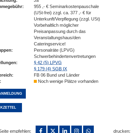
achtung
Ja
ahmegebühr
955 ,- € Seminarkostenpauschale
(USt-frei) zzgl. ca. 377 ,- € für
Unterkunft/Verpflegung (zzgl. USt)
Vorbehaltlich möglicher
Preisanpassung durch das
Veranstaltungshaus/den
Cateringservice!
uppen
Personalräte (LPVG)
Schwerbehindertenvertretungen
ellungen
§ 42 (5) LPVG
§ 179 (4) SGB IX
ereich
FB 06 Bund und Länder
Noch wenige Plätze vorhanden
ANMELDUNG
KZETTEL
Seite empfehlen:
drucken: