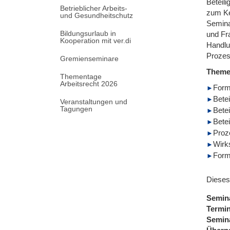
Beteil
Betrieblicher Arbeits-
zum Ke
und Gesundheitschutz
Semina
Bildungsurlaub in
und Fr
Kooperation mit ver.di
Handlun
Prozess
Gremienseminare
Them
Thementage
Arbeitsrecht 2026
Form
Bete
Veranstaltungen und
Tagungen
Betei
Betei
Proz
Wirk
Forme
Dieses
Semin
Termi
Semin