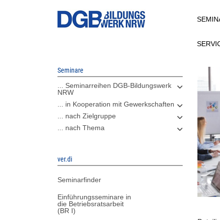
Direkt
SEMIN
zum
Inhalt
SERVI
Seminare
... Seminarreihen DGB-Bildungswerk
NRW
... in Kooperation mit Gewerkschaften
... nach Zielgruppe
... nach Thema
ver.di
Seminarfinder
Einführungsseminare in
die Betriebsratsarbeit
(BR I)