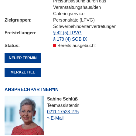
Preisanpassung durch das
Veranstaltungshaus/den
Cateringservice!
Zielgruppen
Personalräte (LPVG)
Schwerbehindertenvertretungen
Freistellungen
§ 42 (5) LPVG
§ 179 (4) SGB IX
Status
Bereits ausgebucht
NEUER TERMIN
MERKZETTEL
ANSPRECHPARTNER*IN
Sabine Schlüß
Teamassistentin
0211 17523-275
» E-Mail