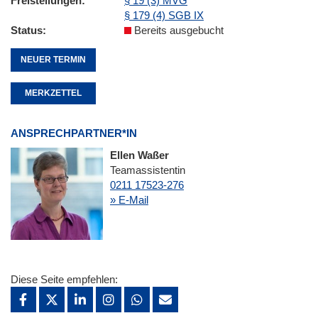
Freistellungen
§ 19 (3) MVG
§ 179 (4) SGB IX
Status
Bereits ausgebucht
NEUER TERMIN
MERKZETTEL
ANSPRECHPARTNER*IN
Ellen Waßer
Teamassistentin
0211 17523-276
» E-Mail
Diese Seite empfehlen: