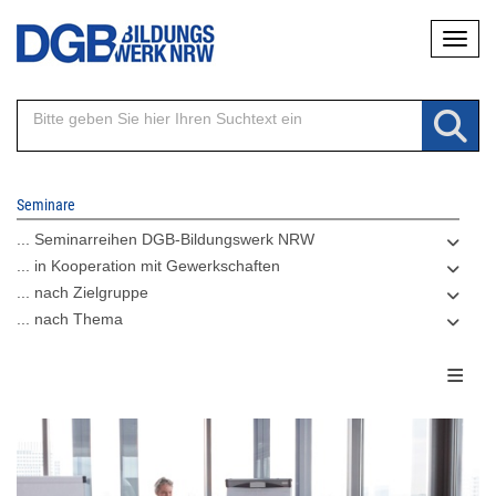
Direkt
Naviga
zum
Inhalt
Seminare
... Seminarreihen DGB-Bildungswerk NRW
... in Kooperation mit Gewerkschaften
... nach Zielgruppe
... nach Thema