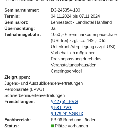
Seminarnummer
D3-245354-180
Termin
04.11.2024 bis 07.11.2024
Seminarort
Lennestadt - Landhotel Hanfland
Übernachtung
Ja
Teilnahmegebühr
1050 ,- € Seminarkostenpauschale
(USt-frei) zzgl. ca. 449 ,- € für
Unterkunft/Verpflegung (zzgl. USt)
Vorbehaltlich möglicher
Preisanpassung durch das
Veranstaltungshaus/den
Cateringservice!
Zielgruppen
Jugend- und Auszubildendenvertretungen
Personalräte (LPVG)
Schwerbehindertenvertretungen
Freistellungen
§ 42 (5) LPVG
§ 58 LPVG
§ 179 (4) SGB IX
Fachbereich
FB 06 Bund und Länder
Status
Plätze vorhanden