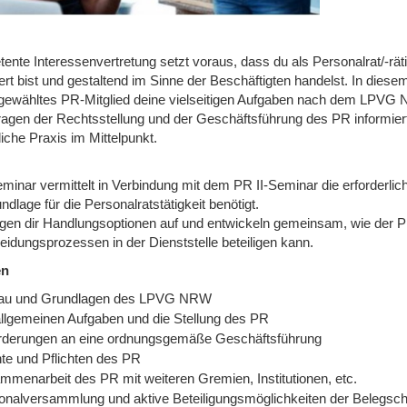
ente Interessenvertretung setzt voraus, dass du als Personalrat/-rä
ert bist und gestaltend im Sinne der Beschäftigten handelst. In diese
gewähltes PR-Mitglied deine vielseitigen Aufgaben nach dem LPVG
ragen der Rechtsstellung und der Geschäftsführung des PR informiert
liche Praxis im Mittelpunkt.
minar vermittelt in Verbindung mit dem PR II-Seminar die erforderlic
ndlage für die Personalratstätigkeit benötigt.
igen dir Handlungsoptionen auf und entwickeln gemeinsam, wie de
eidungsprozessen in der Dienststelle beteiligen kann.
en
au und Grundlagen des LPVG NRW
allgemeinen Aufgaben und die Stellung des PR
rderungen an eine ordnungsgemäße Geschäftsführung
te und Pflichten des PR
mmenarbeit des PR mit weiteren Gremien, Institutionen, etc.
onalversammlung und aktive Beteiligungsmöglichkeiten der Belegsch