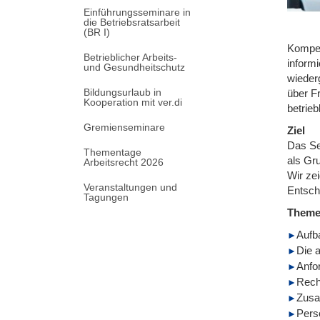
Einführungsseminare in
die Betriebsratsarbeit
(BR I)
Kompet
Betrieblicher Arbeits-
informi
und Gesundheitschutz
wieder
Bildungsurlaub in
über F
Kooperation mit ver.di
betrieb
Gremienseminare
Ziel
Das Se
Thementage
als Gru
Arbeitsrecht 2026
Wir ze
Veranstaltungen und
Entsch
Tagungen
Them
Aufb
Die 
Anfo
Rech
Zusa
Pers