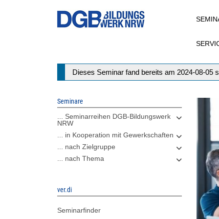
Direkt
SEMIN
zum
Inhalt
SERVI
Statusmeldung
Dieses Seminar fand bereits am 2024-08-05 s
Seminare
... Seminarreihen DGB-Bildungswerk
NRW
... in Kooperation mit Gewerkschaften
... nach Zielgruppe
... nach Thema
ver.di
Seminarfinder