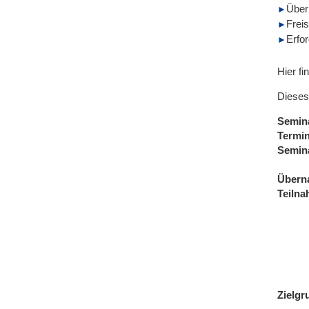
Über
Freis
Erfo
Hier fi
Dieses
Semin
Termi
Semin
Übern
Teiln
Zielgr