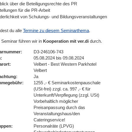
blick über die Beteiligungsrechte des PR
tellungen für die PR-Arbeit
rderlichkeit von Schulungs- und Bildungsveranstaltungen
ndest du alle
Termine zu diesem Seminarthema
.
 Seminar führen wir in
Kooperation mit ver.di
durch.
arnummer
D3-246106-743
n
05.08.2024 bis 09.08.2024
arort
Velbert - Best Western Parkhotel
Velbert
achtung
Ja
ahmegebühr
1255 ,- € Seminarkostenpauschale
(USt-frei) zzgl. ca. 997 ,- € für
Unterkunft/Verpflegung (zzgl. USt)
Vorbehaltlich möglicher
Preisanpassung durch das
Veranstaltungshaus/den
Cateringservice!
uppen
Personalräte (LPVG)