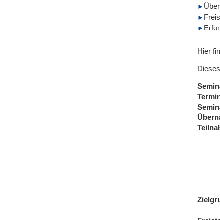
Über
Freis
Erfo
Hier fi
Dieses
Semin
Termi
Semin
Übern
Teiln
Zielgr