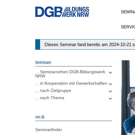
Direkt
SEMIN
zum
Inhalt
SERVI
Statusmeldung
Dieses Seminar fand bereits am 2024-10-21 s
Seminare
... Seminarreihen DGB-Bildungswerk
NRW
... in Kooperation mit Gewerkschaften
... nach Zielgruppe
... nach Thema
ver.di
Seminarfinder