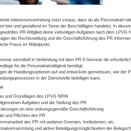
ente Interessenvertretung setzt voraus, dass du als Personalrat/-rä
ert bist und gestaltend im Sinne der Beschäftigten handelst. In diese
gewähltes PR-Mitglied deine vielseitigen Aufgaben nach dem LPVG
ragen der Rechtsstellung und der Geschäftsführung des PR informiert
liche Praxis im Mittelpunkt.
minar vermittelt in Verbindung mit dem PR II-Seminar die erforderlic
ndlage für die Personalratstätigkeit benötigt.
igen dir Handlungsoptionen auf und entwickeln gemeinsam, wie de
eidungsprozessen in der Dienststelle beteiligen kann.
en
au und Grundlagen des LPVG NRW
allgemeinen Aufgaben und die Stellung des PR
rderungen an eine ordnungsgemäße Geschäftsführung
te und Pflichten des PR
mmenarbeit des PR mit weiteren Gremien, Institutionen, etc.
onalversammlung und aktive Beteiligungsmöglichkeiten der Belegsch