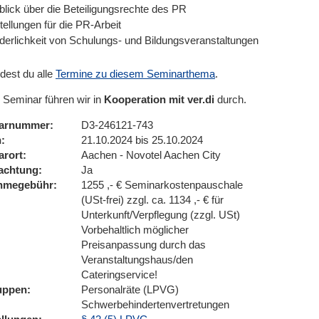
blick über die Beteiligungsrechte des PR
tellungen für die PR-Arbeit
rderlichkeit von Schulungs- und Bildungsveranstaltungen
ndest du alle
Termine zu diesem Seminarthema
.
 Seminar führen wir in
Kooperation mit ver.di
durch.
arnummer
D3-246121-743
n
21.10.2024 bis 25.10.2024
arort
Aachen - Novotel Aachen City
achtung
Ja
ahmegebühr
1255 ,- € Seminarkostenpauschale
(USt-frei) zzgl. ca. 1134 ,- € für
Unterkunft/Verpflegung (zzgl. USt)
Vorbehaltlich möglicher
Preisanpassung durch das
Veranstaltungshaus/den
Cateringservice!
uppen
Personalräte (LPVG)
Schwerbehindertenvertretungen