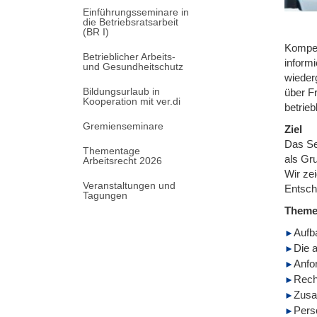
Einführungsseminare in
die Betriebsratsarbeit
(BR I)
Kompet
Betrieblicher Arbeits-
informi
und Gesundheitschutz
wieder
Bildungsurlaub in
über F
Kooperation mit ver.di
betrieb
Gremienseminare
Ziel
Das Se
Thementage
als Gru
Arbeitsrecht 2026
Wir ze
Veranstaltungen und
Entsch
Tagungen
Them
Aufb
Die 
Anfo
Rech
Zusa
Pers