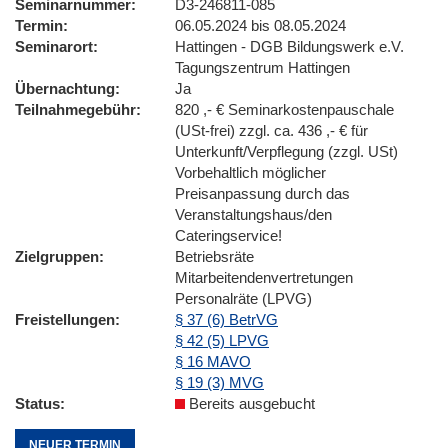
Seminarnummer
D3-246811-085
Termin
06.05.2024 bis 08.05.2024
Seminarort
Hattingen - DGB Bildungswerk e.V.
Tagungszentrum Hattingen
Übernachtung
Ja
Teilnahmegebühr
820 ,- € Seminarkostenpauschale
(USt-frei) zzgl. ca. 436 ,- € für
Unterkunft/Verpflegung (zzgl. USt)
Vorbehaltlich möglicher
Preisanpassung durch das
Veranstaltungshaus/den
Cateringservice!
Zielgruppen
Betriebsräte
Mitarbeitendenvertretungen
Personalräte (LPVG)
Freistellungen
§ 37 (6) BetrVG
§ 42 (5) LPVG
§ 16 MAVO
§ 19 (3) MVG
Status
Bereits ausgebucht
NEUER TERMIN