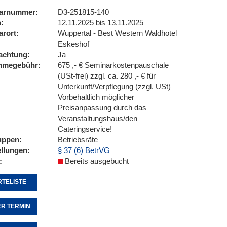
arnummer
D3-251815-140
n
12.11.2025 bis 13.11.2025
arort
Wuppertal - Best Western Waldhotel
Eskeshof
achtung
Ja
ahmegebühr
675 ,- € Seminarkostenpauschale
(USt-frei) zzgl. ca. 280 ,- € für
Unterkunft/Verpflegung (zzgl. USt)
Vorbehaltlich möglicher
Preisanpassung durch das
Veranstaltungshaus/den
Cateringservice!
uppen
Betriebsräte
ellungen
§ 37 (6) BetrVG
Bereits ausgebucht
TELISTE
R TERMIN