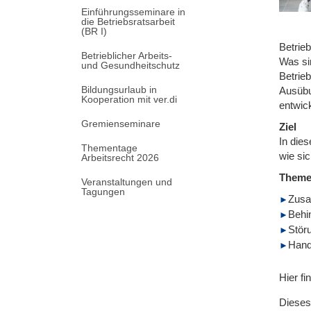
Einführungsseminare in
die Betriebsratsarbeit
(BR I)
Betrie
Betrieblicher Arbeits-
Was si
und Gesundheitschutz
Betrieb
Bildungsurlaub in
Ausübun
Kooperation mit ver.di
entwic
Gremienseminare
Ziel
In dies
Thementage
wie si
Arbeitsrecht 2026
Them
Veranstaltungen und
Tagungen
Zusa
Behi
Stör
Hand
Hier fi
Dieses