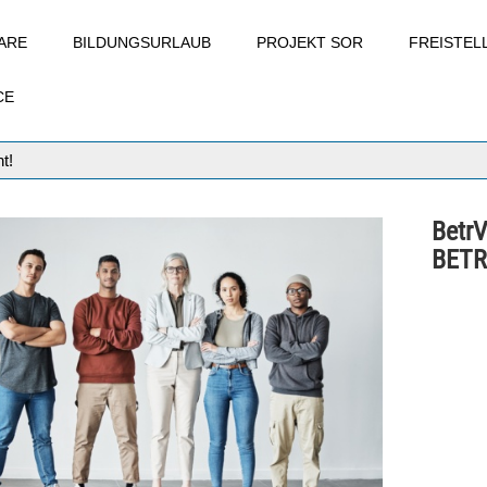
ARE
BILDUNGSURLAUB
PROJEKT SOR
FREISTE
CE
t!
Betr
BETR