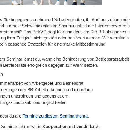
bsräte begegnen zunehmend Schwierigkeiten, ihr Amt auszuüben oder
nd normale Schwierigkeiten im Spannungsfeld der Interessenvertret
sratsarbeit? Das BetrVG sagt klar und deutlich: Der BR als ganzes so
g ihrer Tätigkeit nicht gestört oder behindert werden. Wir vermitteln
keln passende Strategien für eine starke Mitbestimmung!
em Seminar lernst du, wann eine Behinderung von Betriebsratsarbeit v
ch Betriebsräte erfolgreich dagegen zur Wehr setzen.
en
mmenarbeit von Arbeitgeber und Betriebsrat
nderungen der BR-Arbeit erkennen und einordnen
ungen unterbinden und gegensteuern
lungs- und Sanktionsmöglichkeiten
ndest du alle
Termine zu diesem Seminarthema
.
 Seminar führen wir in
Kooperation mit ver.di
durch.