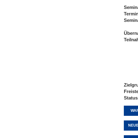
Semin
Termi
Semin
Übern
Teiln
Zielgr
Freist
Status
WAR
NEUE