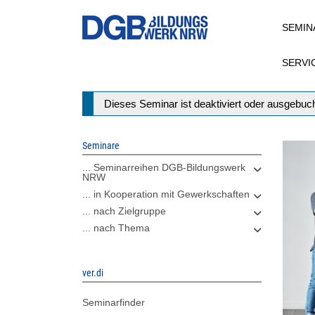
Direkt
SEMIN
zum
Inhalt
SERVI
Statusmeldung
Dieses Seminar ist deaktiviert oder ausgebuch
Seminare
... Seminarreihen DGB-Bildungswerk
NRW
... in Kooperation mit Gewerkschaften
... nach Zielgruppe
... nach Thema
ver.di
Seminarfinder