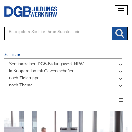
Direkt
Naviga
zum
Inhalt
Seminare
... Seminarreihen DGB-Bildungswerk NRW
... in Kooperation mit Gewerkschaften
... nach Zielgruppe
... nach Thema